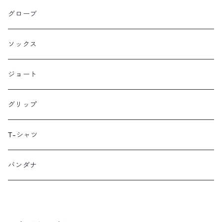
HANDUP
グローブ
HMPL
ソックス
Loophole Bags
ジョート
Lords Luggage
グリップ
LUGS NOT DRUGS
T-シャツ
MECHANIX WEAR
バンダナ
Neko Cycles