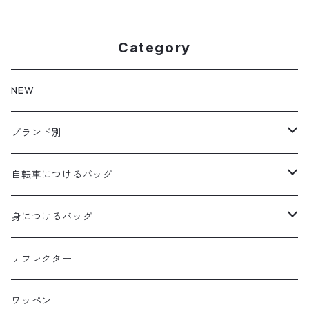
Category
NEW
ブランド別
aldr works
自転車につけるバッグ
B3
WALD 用バッグ
身につけるバッグ
Baby Legs Bags
ハンドルバーバッグ
ヒップバッグ
リフレクター
Bike Friday
トップチューブバッグ
トートバッグ
ワッペン