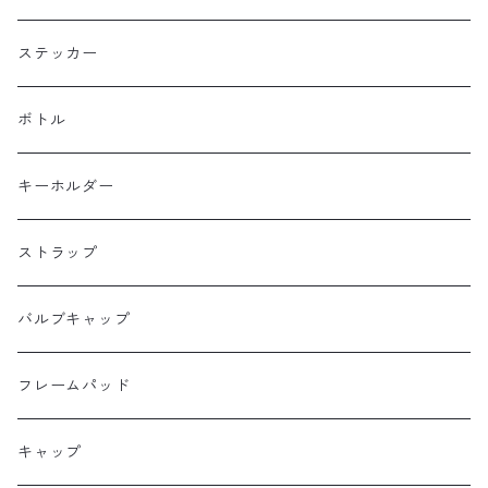
BOGEWORKS
フォークバッグ
サコッシュ
ステッカー
Burrito House Original
ステムバッグ
ポーチ・財布
ボトル
CAMELCHOPS
フレームバッグ
バックパック
キーホルダー
Dripper cycle
ドリンクバッグ
ストラップ
Ellum Bag Works
リアトップチューブバッグ
バルブキャップ
Farewell
サドルバッグ
フレームパッド
Farther Bag Co
キャップ