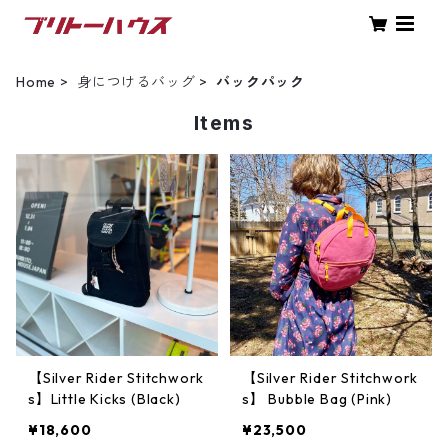
Home
身につけるバッグ
バックパック
Items
【Silver Rider Stitchwork
【Silver Rider Stitchwork
s】Little Kicks (Black)
s】 Bubble Bag (Pink)
¥18,600
¥23,500