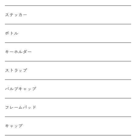
BOGEWORKS
フォークバッグ
サコッシュ
ステッカー
Burrito House Original
ステムバッグ
ポーチ・財布
ボトル
CAMELCHOPS
フレームバッグ
バックパック
キーホルダー
Dripper cycle
ドリンクバッグ
ストラップ
Ellum Bag Works
リアトップチューブバッグ
バルブキャップ
Farewell
サドルバッグ
フレームパッド
Farther Bag Co
キャップ