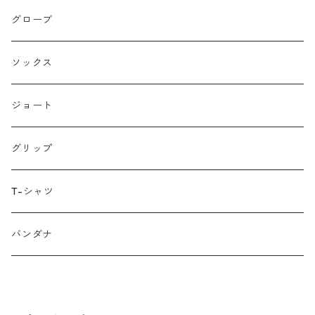
HANDUP
グローブ
HMPL
ソックス
Loophole Bags
ジョート
Lords Luggage
グリップ
LUGS NOT DRUGS
T-シャツ
MECHANIX WEAR
バンダナ
Neko Cycles