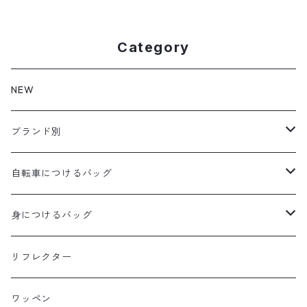
Category
NEW
ブランド別
aldr works
自転車につけるバッグ
B3
WALD 用バッグ
身につけるバッグ
Baby Legs Bags
ハンドルバーバッグ
ヒップバッグ
リフレクター
Bike Friday
トップチューブバッグ
トートバッグ
ワッペン