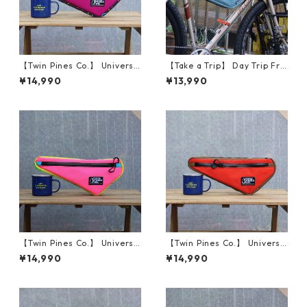
【Twin Pines Co.】 Universa
【Take a Trip】 Day Trip Fra
l Frame Bag (Purple / Splatt
me Bag (Glacier Blue)
¥14,990
¥13,990
er)
【Twin Pines Co.】 Universa
【Twin Pines Co.】 Universa
l Frame Bag (Pink / Yellow)
l Frame Bag (Orange / Coy
¥14,990
¥14,990
ote)