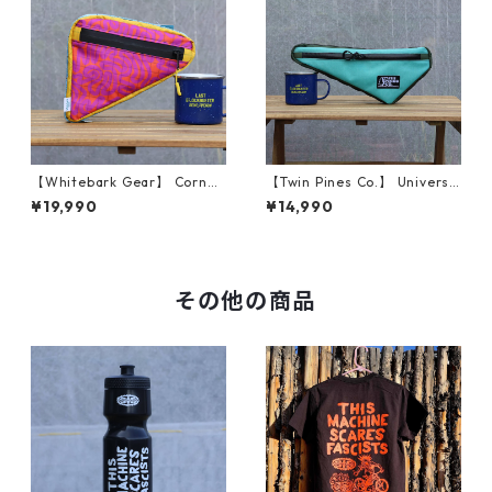
【Whitebark Gear】 Corner
【Twin Pines Co.】 Universa
Frame Bag（Groovy Trails
l Frame Bag (Aqua / Olive)
¥19,990
¥14,990
w/ Yellow）
その他の商品