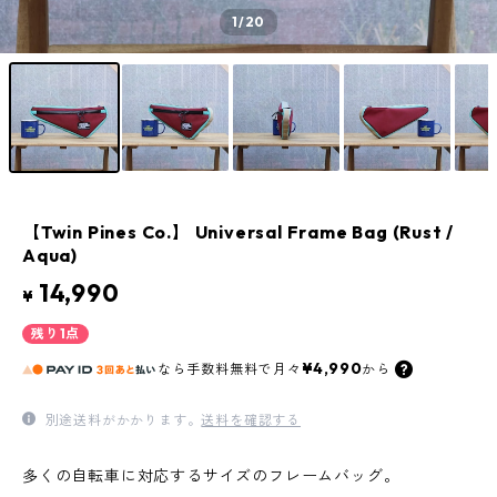
1
/20
【Twin Pines Co.】 Universal Frame Bag (Rust /
Aqua)
14,990
¥
残り1点
¥4,990
なら
手数料無料で
月々
から
別途送料がかかります。
送料を確認する
多くの自転車に対応するサイズのフレームバッグ。