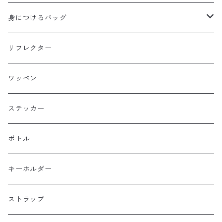
B3
WALD 用バッグ
身につけるバッグ
Baby Legs Bags
ハンドルバーバッグ
ヒップバッグ
リフレクター
Bike Friday
トップチューブバッグ
トートバッグ
ワッペン
BOGEWORKS
フォークバッグ
サコッシュ
ステッカー
Burrito House Original
ステムバッグ
ポーチ・財布
ボトル
CAMELCHOPS
フレームバッグ
バックパック
キーホルダー
Dripper cycle
ドリンクバッグ
ストラップ