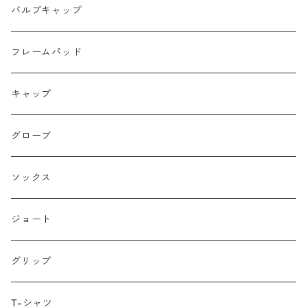
Ellum Bag Works
リアトップチューブバッグ
バルブキャップ
Farewell
サドルバッグ
フレームパッド
Farther Bag Co
キャップ
HANDUP
グローブ
HMPL
ソックス
Loophole Bags
ジョート
Lords Luggage
グリップ
LUGS NOT DRUGS
T-シャツ