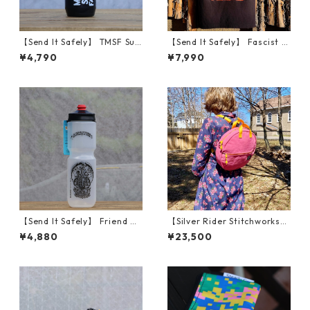
【Send It Safely】 TMSF Sug
【Send It Safely】 Fascist C
arcane Bottles
ycling Shirt (サイズS)
¥4,790
¥7,990
【Send It Safely】 Friend Of
【Silver Rider Stitchworks】
The Devil 30oz
Bubble Bag (Pink)
¥4,880
¥23,500