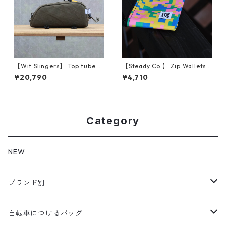
【Wit Slingers】 Top tube b
【Steady Co.】 Zip Wallets
ag (Olive)
(Fetti Camo, Green)
¥20,790
¥4,710
Category
NEW
ブランド別
aldr works
自転車につけるバッグ