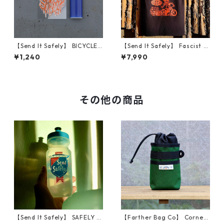
【Send It Safely】 BICYCLE
【Send It Safely】 Fascist C
VVIZARD
ycling Shirt (サイズS)
¥1,240
¥7,990
その他の商品
【Send It Safely】 SAFELY S
【Farther Bag Co】 Corner