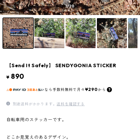
1
/20
【Send It Safely】 SENDYGONIA STICKER
890
¥
¥290
なら
手数料無料で
月々
から
別途送料がかかります。
送料を確認する
自転車用のステッカーです。
どこか見覚えのあるデザイン。