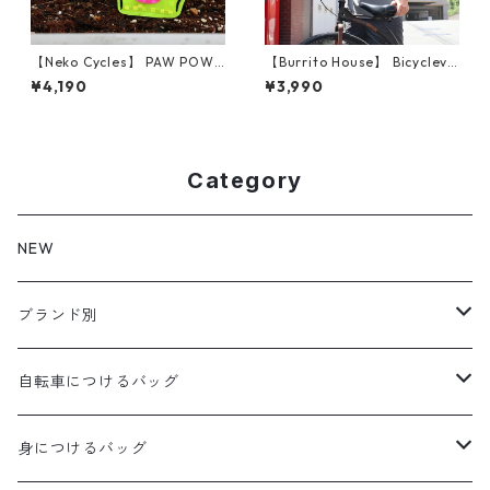
【Neko Cycles】 PAW POWE
【Burrito House】 Bicyclevvi
R
zard T-Shirt (サイズM)
¥4,190
¥3,990
Category
NEW
ブランド別
aldr works
自転車につけるバッグ
B3
WALD 用バッグ
身につけるバッグ