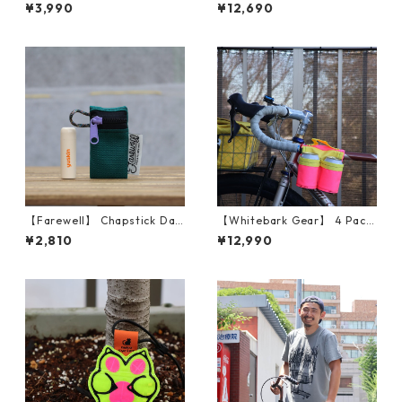
TYLE WATER SHOOTER
Pocket Stem Bag (Forest Gr
¥3,990
¥12,690
een)
【Farewell】 Chapstick Dan
【Whitebark Gear】 4 Pack
gler™ （Teal/Purple）
Bike Bag（Pink & Yellow）
¥2,810
¥12,990