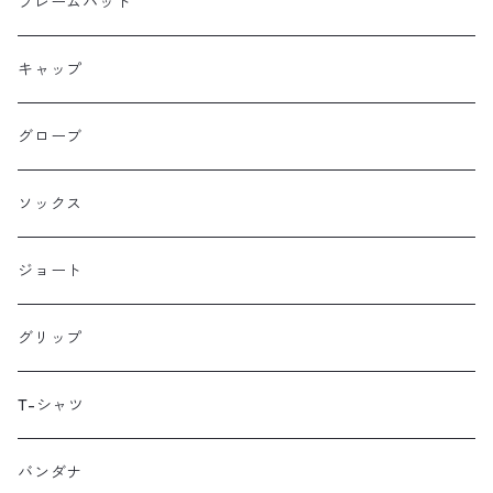
Farewell
サドルバッグ
フレームパッド
Farther Bag Co
キャップ
HANDUP
グローブ
HMPL
ソックス
Loophole Bags
ジョート
Lords Luggage
グリップ
LUGS NOT DRUGS
T-シャツ
MECHANIX WEAR
バンダナ