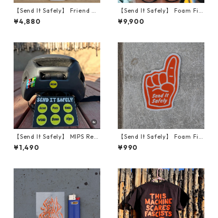
【Send It Safely】 Friend Of
【Send It Safely】 Foam Fin
The Devil 30oz
ger MUSA Hats
¥4,880
¥9,900
【Send It Safely】 MIPS Repl
【Send It Safely】 Foam Fin
acement
ger Reflective
¥1,490
¥990