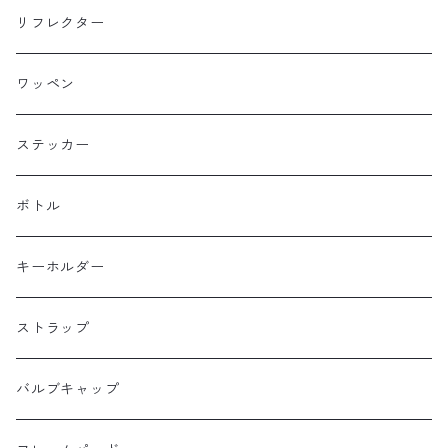
Baby Legs Bags
ハンドルバーバッグ
ヒップバッグ
リフレクター
Bike Friday
トップチューブバッグ
トートバッグ
ワッペン
BOGEWORKS
フォークバッグ
サコッシュ
ステッカー
Burrito House Original
ステムバッグ
ポーチ・財布
ボトル
CAMELCHOPS
フレームバッグ
バックパック
キーホルダー
Dripper cycle
ドリンクバッグ
ストラップ
Ellum Bag Works
リアトップチューブバッグ
バルブキャップ