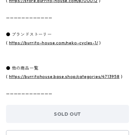
(
https://store.burrito-house.com/p/00012
)
————————————
● ブランドストーリー
(
https://burrito-house.com/neko-cycles-1/
)
● 他の商品一覧
(
https://burritohouse.base.shop/categories/4713958
)
————————————
SOLD OUT