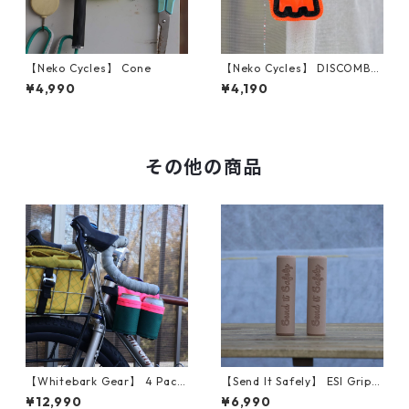
【Neko Cycles】 Cone
【Neko Cycles】 DISCOMBO
BULATED
¥4,990
¥4,190
その他の商品
【Whitebark Gear】 4 Pack
【Send It Safely】 ESI Grips
Bike Bag（Pink & Teal）
(SENDY NATL FOREST TAN)
¥12,990
¥6,990