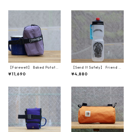
【Farewell】 Baked Potato™
【Send It Safely】 Friend Of
（Plum RX30）
The Devil 30oz
¥11,690
¥4,880