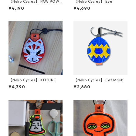
【Neko Cycles】 PAW POWE
【Neko Cycles】 Eye
R
¥4,190
¥4,690
【Neko Cycles】 KITSUNE
【Neko Cycles】 Cat Mask
¥4,390
¥2,680