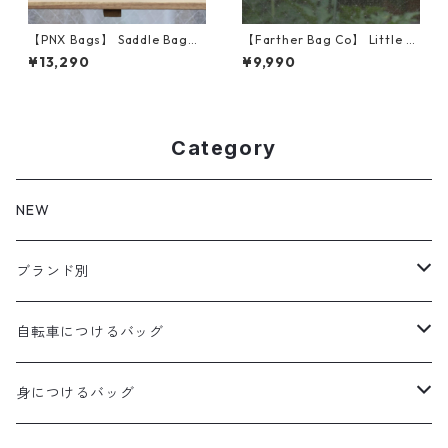
【PNX Bags】 Saddle Bag
【Farther Bag Co】 Little T
（Purple Classic）
ube (Marigold)
¥13,290
¥9,990
Category
NEW
ブランド別
aldr works
自転車につけるバッグ
B3
WALD 用バッグ
身につけるバッグ