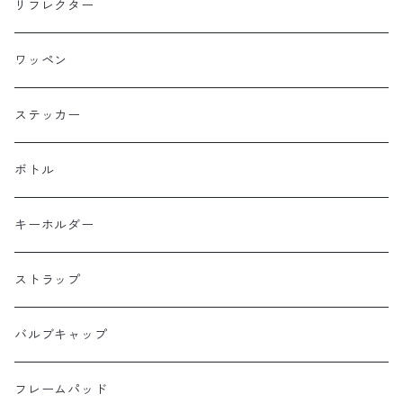
Baby Legs Bags
ハンドルバーバッグ
ヒップバッグ
リフレクター
Bike Friday
トップチューブバッグ
トートバッグ
ワッペン
BOGEWORKS
フォークバッグ
サコッシュ
ステッカー
Burrito House Original
ステムバッグ
ポーチ・財布
ボトル
CAMELCHOPS
フレームバッグ
バックパック
キーホルダー
Dripper cycle
ドリンクバッグ
ストラップ
Ellum Bag Works
リアトップチューブバッグ
バルブキャップ
Farewell
サドルバッグ
フレームパッド