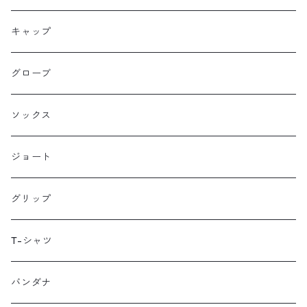
Farther Bag Co
キャップ
HANDUP
グローブ
HMPL
ソックス
Loophole Bags
ジョート
Lords Luggage
グリップ
LUGS NOT DRUGS
T-シャツ
MECHANIX WEAR
バンダナ