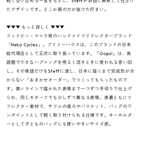
軽く受け止める一言をもとに、Steffが自由に解釈して仕上げ
たデザインです。どこか肩の力が抜けた佇まい。
▼▼▼ もっと詳しく ▼▼▼
フィリピン・マニラ発のハンドメイドリフレクターブランド
「Neko Cycles」。ブリトーハウスは、このブランドの日本
総代理店として正式に取り扱っています。「Oops!」は、英
語圏で小さなハプニングを明るく流すときに使われる言い回
し。その単語だけをSteffに渡し、日本に届くまで完成形が分
からない「おまかせオーダー」でつくってもらったもので
す。黒いラインで描かれた表情まで一つずつ手切りで仕上げ
られ、同じモチーフでも少しずつ異なる表情。表裏ともにリ
フレクター素材で、サドルの後ろやバスケット、バッグのワ
ンポイントとして軽く取り付けられる仕様です。キーホルダ
ーとして子どものバッグにも使いやすいサイズ感。