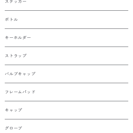
BOGEWORKS
フォークバッグ
サコッシュ
ステッカー
Burrito House Original
ステムバッグ
ポーチ・財布
ボトル
CAMELCHOPS
フレームバッグ
バックパック
キーホルダー
Dripper cycle
ドリンクバッグ
ストラップ
Ellum Bag Works
リアトップチューブバッグ
バルブキャップ
Farewell
サドルバッグ
フレームパッド
Farther Bag Co
キャップ
HANDUP
グローブ