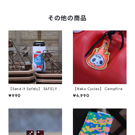
その他の商品
【Send It Safely】 SAFELY S
【Neko Cycles】 Campfire
TYLE COOLZIES (a Tall Boy)
¥990
¥4,990