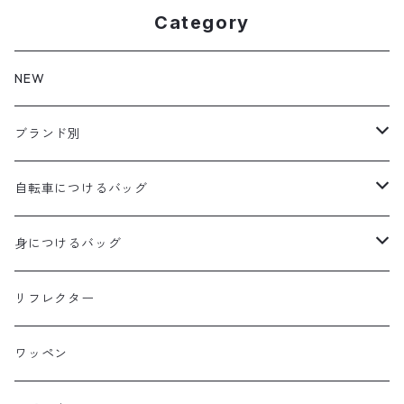
Category
NEW
ブランド別
aldr works
自転車につけるバッグ
B3
WALD 用バッグ
身につけるバッグ
Baby Legs Bags
ハンドルバーバッグ
ヒップバッグ
リフレクター
Bike Friday
トップチューブバッグ
トートバッグ
ワッペン