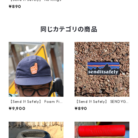
¥890
同じカテゴリの商品
【Send It Safely】 Foam Fin
【Send It Safely】 SENDYGO
ger MUSA Hats
NIA STICKER
¥9,900
¥890