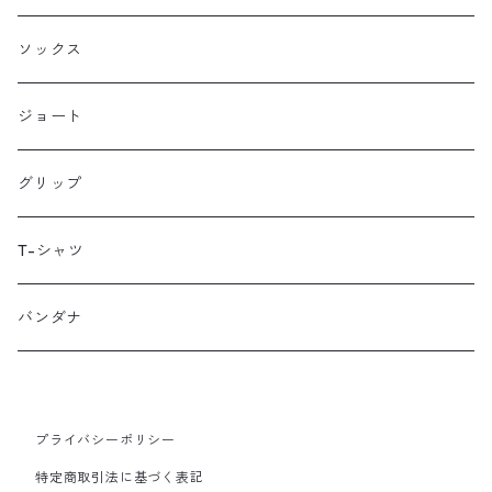
HMPL
ソックス
Loophole Bags
ジョート
Lords Luggage
グリップ
LUGS NOT DRUGS
T-シャツ
MECHANIX WEAR
バンダナ
Neko Cycles
プライバシーポリシー
Nerpa Gear
特定商取引法に基づく表記