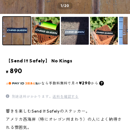
1
/20
【Send It Safely】 No Kings
890
¥
¥290
なら
手数料無料で
月々
から
別途送料がかかります。
送料を確認する
響きを楽しむSend It Safelyのステッカー。
アメリカ西海岸（特にオレゴン州まわり）の人によく納得さ
れる雰囲気。