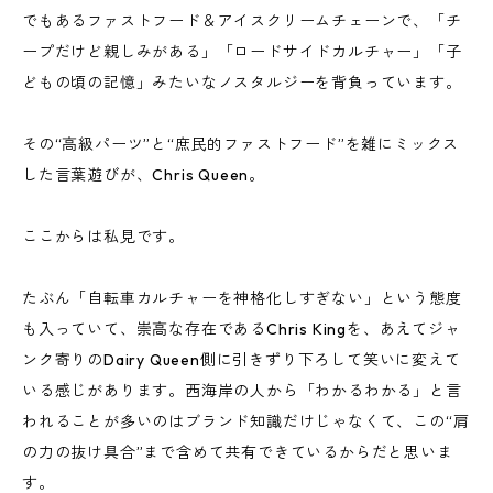
でもあるファストフード＆アイスクリームチェーンで、「チ
ープだけど親しみがある」「ロードサイドカルチャー」「子
どもの頃の記憶」みたいなノスタルジーを背負っています。
その“高級パーツ”と“庶民的ファストフード”を雑にミックス
した言葉遊びが、Chris Queen。
ここからは私見です。
たぶん「自転車カルチャーを神格化しすぎない」という態度
も入っていて、崇高な存在であるChris Kingを、あえてジャ
ンク寄りのDairy Queen側に引きずり下ろして笑いに変えて
いる感じがあります。西海岸の人から「わかるわかる」と言
われることが多いのはブランド知識だけじゃなくて、この“肩
の力の抜け具合”まで含めて共有できているからだと思いま
す。