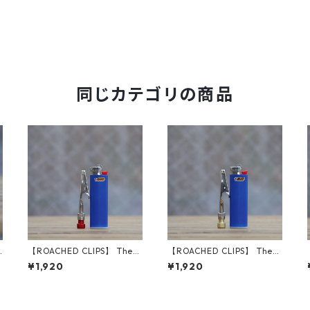
同じカテゴリの商品
B
【ROACHED CLIPS】 The
【ROACHED CLIPS】 The
O.G. (Red)
O.G. (Gold)
¥1,920
¥1,920