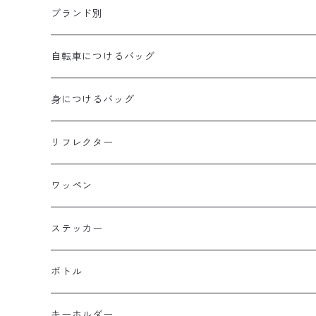
ブランド別
aldr works
自転車につけるバッグ
B3
WALD 用バッグ
身につけるバッグ
Baby Legs Bags
ハンドルバーバッグ
ヒップバッグ
リフレクター
Bike Friday
トップチューブバッグ
トートバッグ
ワッペン
BOGEWORKS
フォークバッグ
サコッシュ
ステッカー
Burrito House Original
ステムバッグ
ポーチ・財布
ボトル
CAMELCHOPS
フレームバッグ
バックパック
キーホルダー