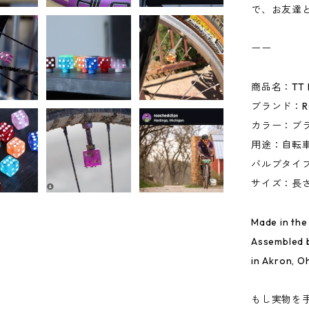
で、お友達
ーー
商品名：TT 
ブランド：ROA
カラー：ブ
用途：自転
バルブタイプ：
サイズ：長さ
Made in the
Assembled b
in Akron, O
もし実物を