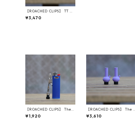
【ROACHED CLIPS】 TT DI
CE (Black)
¥3,470
【ROACHED CLIPS】 The
【ROACHED CLIPS】 The 
O.G. (Black)
0ng Rager Caps
¥1,920
¥3,610