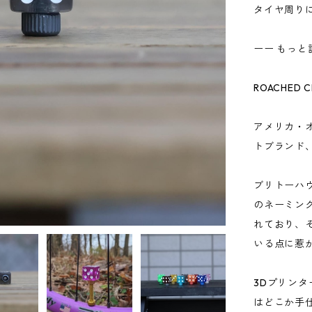
タイヤ周り
ーー もっと
ROACHED C
アメリカ・
トブランド、R
ブリトーハウ
のネーミング
れており、
いる点に惹
3Dプリン
はどこか手