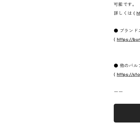
可能です。
詳しくは (
h
● ブランド
(
https://bu
● 他のバ
(
https://s
ーー