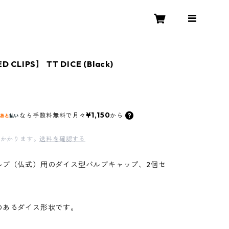
 CLIPS】 TT DICE (Black)
¥1,150
なら
手数料無料で
月々
から
かかります。
送料を確認する
ルブ（仏式）用のダイス型バルブキャップ、2個セ
のあるダイス形状です。