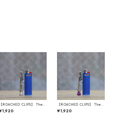
【ROACHED CLIPS】 The
【ROACHED CLIPS】 The
O.G. (Silver)
O.G. (Purple)
¥1,920
¥1,920