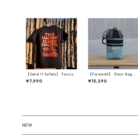
【Send It Safely】 Fascist
【Farewell】 Stem Bag V
Cycling Shirt
（Glacier Blue X11）
¥7,990
¥15,290
NEW