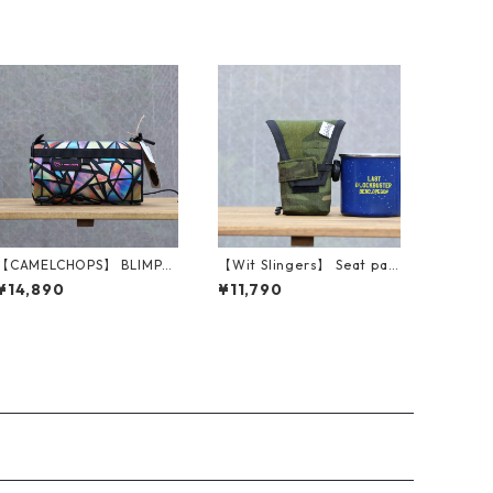
【CAMELCHOPS】 BLIMP
【Wit Slingers】 Seat pac
2.0（Geomettric）
k (Tropical MultiCam)
¥14,890
¥11,790