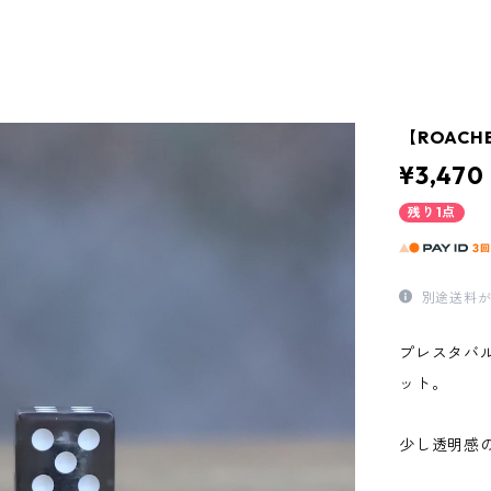
【ROACHED
¥3,470
残り1点
別途送料が
プレスタバ
ット。
少し透明感