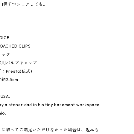
と1個ずつシェアしても。
DICE
CHED CLIPS
ラック
車用バルブキャップ
Presta(仏式)
約2.5cm
 USA.
y a stoner dad in his tiny basement workspace
hio.
手に取ってご満足いただけなかった場合は、返品も