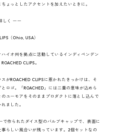
にちょっとしたアクセントを加えたいときに。
詳しく ーー
LIPS（Ohio, USA）
オハイオ州を拠点に活動しているインディペンデン
OACHED CLIPS。
スがROACHED CLIPSに惹かれたきっかけは、そ
とロゴ。「ROACHED」には二重の意味が込めら
そのユーモアをそのままプロダクトに落とし込んで
かれました。
ターで作られたダイス型のバルブキャップで、表面に
仕事らしい風合いが残っています。2個セットなの