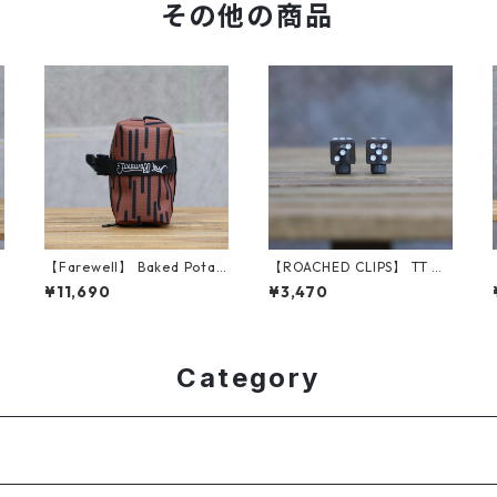
その他の商品
2
【Farewell】 Baked Potat
【ROACHED CLIPS】 TT DI
o™ （Brawn Rain Camo）
CE (Black)
¥11,690
¥3,470
Category