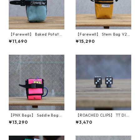
【Farewell】 Baked Potato™
【Farewell】 Stem Bag V2
（Glacier Blue X11）
（Goldenrod RX30）
¥11,690
¥15,290
【PNX Bags】 Saddle Bag
【ROACHED CLIPS】 TT DICE
（Pink Classic）
(Black)
¥13,290
¥3,470