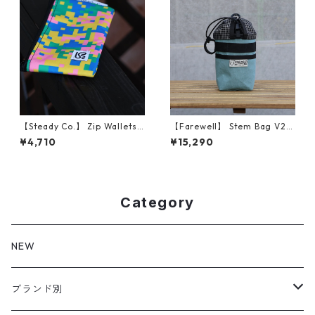
【Steady Co.】 Zip Wallets
【Farewell】 Stem Bag V2
(Fetti Camo, Green)
（Glacier Blue X11）
¥4,710
¥15,290
Category
NEW
ブランド別