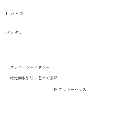
LUGS NOT DRUGS
T-シャツ
MECHANIX WEAR
バンダナ
Neko Cycles
プライバシーポリシー
Nerpa Gear
特定商取引法に基づく表記
nomad patches
© ブリトーハウス
PNX Bags
Psychedelic Worx