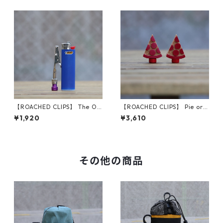
【ROACHED CLIPS】 The O.
【ROACHED CLIPS】 Pie or
G. (Purple)
Die Caps
¥1,920
¥3,610
その他の商品