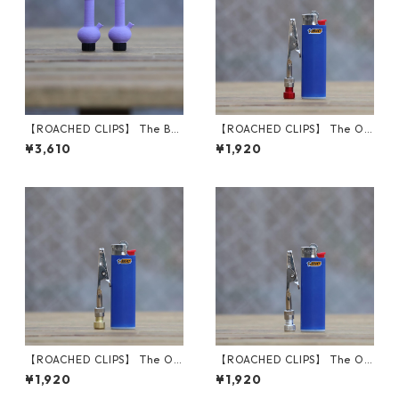
【ROACHED CLIPS】 The B0
【ROACHED CLIPS】 The O.
ng Rager Caps
G. (Red)
¥3,610
¥1,920
【ROACHED CLIPS】 The O.
【ROACHED CLIPS】 The O.
G. (Gold)
G. (Silver)
¥1,920
¥1,920