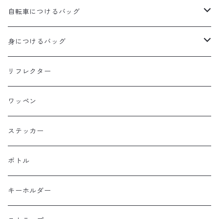
aldr works
自転車につけるバッグ
B3
WALD 用バッグ
身につけるバッグ
Baby Legs Bags
ハンドルバーバッグ
ヒップバッグ
リフレクター
Bike Friday
トップチューブバッグ
トートバッグ
ワッペン
BOGEWORKS
フォークバッグ
サコッシュ
ステッカー
Burrito House Original
ステムバッグ
ポーチ・財布
ボトル
CAMELCHOPS
フレームバッグ
バックパック
キーホルダー