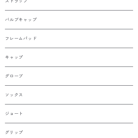
Dripper cycle
ドリンクバッグ
ストラップ
Ellum Bag Works
リアトップチューブバッグ
バルブキャップ
Farewell
サドルバッグ
フレームパッド
Farther Bag Co
キャップ
HANDUP
グローブ
HMPL
ソックス
Loophole Bags
ジョート
Lords Luggage
グリップ