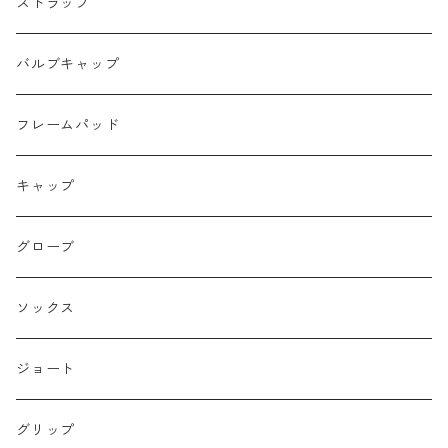
Dripper cycle
ドリンクバッグ
ストラップ
Ellum Bag Works
リアトップチューブバッグ
バルブキャップ
Farewell
サドルバッグ
フレームパッド
Farther Bag Co
キャップ
HANDUP
グローブ
HMPL
ソックス
Loophole Bags
ジョート
Lords Luggage
グリップ