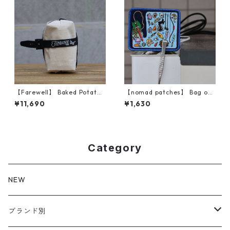
【Farewell】 Baked Potato™
【nomad patches】 Bag of
（Natural X10）
Holding Patch
¥11,690
¥1,630
Category
NEW
ブランド別