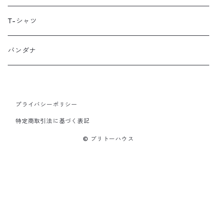
LUGS NOT DRUGS
T-シャツ
MECHANIX WEAR
バンダナ
Neko Cycles
プライバシーポリシー
Nerpa Gear
特定商取引法に基づく表記
nomad patches
© ブリトーハウス
PNX Bags
Psychedelic Worx