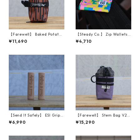
【Farewell】 Baked Potato™
【Steady Co.】 Zip Wallets
（Brawn Rain Camo）
(Fetti Camo, Green)
¥11,690
¥4,710
【Send It Safely】 ESI Grips
【Farewell】 Stem Bag V2
(SENDY NATL FOREST TAN)
（Plum RX30）
¥6,990
¥15,290