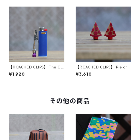
【ROACHED CLIPS】 The O.
【ROACHED CLIPS】 Pie or
G. (Purple)
Die Caps
¥1,920
¥3,610
その他の商品