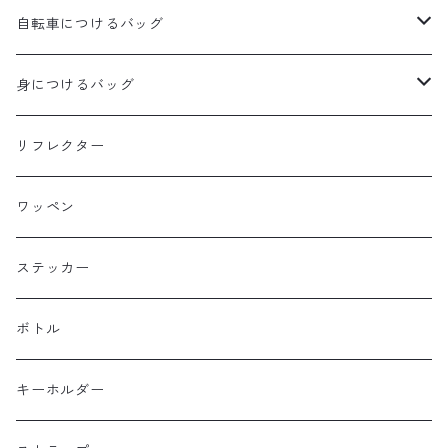
aldr works
自転車につけるバッグ
B3
WALD 用バッグ
身につけるバッグ
Baby Legs Bags
ハンドルバーバッグ
ヒップバッグ
リフレクター
Bike Friday
トップチューブバッグ
トートバッグ
ワッペン
BOGEWORKS
フォークバッグ
サコッシュ
ステッカー
Burrito House Original
ステムバッグ
ポーチ・財布
ボトル
CAMELCHOPS
フレームバッグ
バックパック
キーホルダー