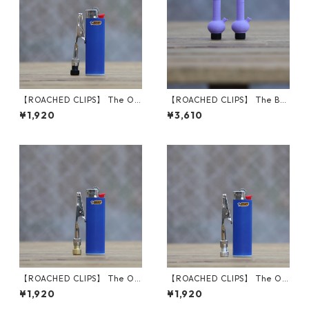
【ROACHED CLIPS】 The O.
【ROACHED CLIPS】 The B0
G. (Black)
ng Rager Caps
¥1,920
¥3,610
【ROACHED CLIPS】 The O.
【ROACHED CLIPS】 The O.
G. (Gold)
G. (Silver)
¥1,920
¥1,920