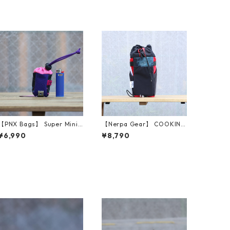
【PNX Bags】 Super Mini
【Nerpa Gear】 COOKING
（Purple/Pink）
STEM BAG (Blue Camo Fro
¥6,990
¥8,790
nt)