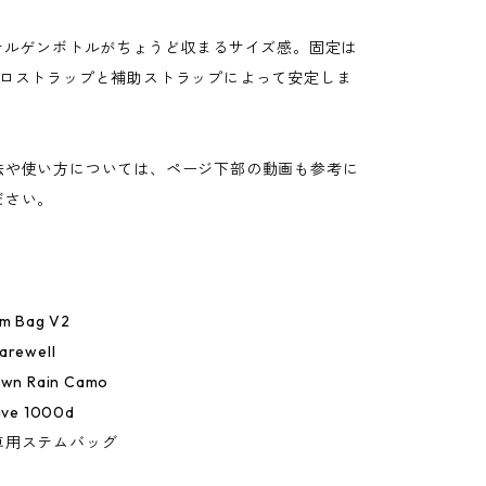
のナルゲンボトルがちょうど収まるサイズ感。固定は
クロストラップと補助ストラップによって安定しま
法や使い方については、ページ下部の動画も参考に
ださい。
 Bag V2
ewell
n Rain Camo
ve 1000d
車用ステムバッグ