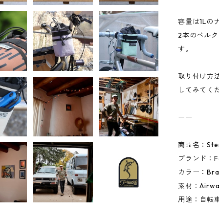
容量は1L
2本のベル
す。
取り付け方
してみてく
ーー
商品名：Stem
ブランド：Far
カラー：Braw
素材：Airwa
用途：自転