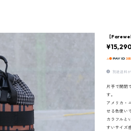
【Farewel
¥15,29
別途送料が
片手で開閉
す。
アメリカ・ニ
せる色使い
カラフルと
すいサイズ