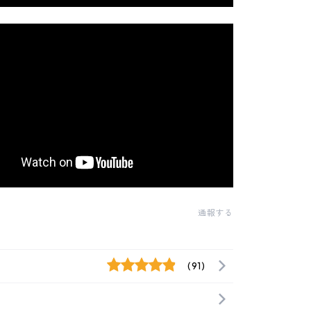
通報する
(91)