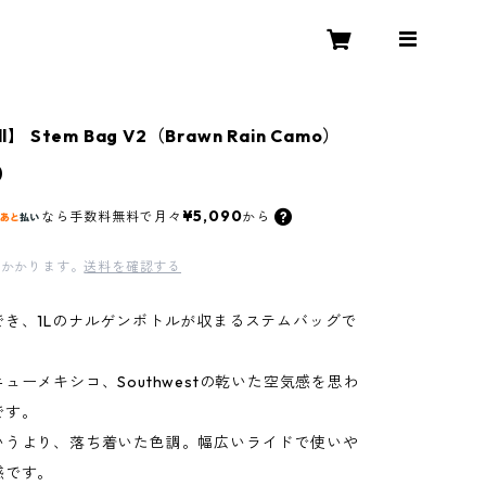
l】 Stem Bag V2（Brawn Rain Camo）
0
¥5,090
なら
手数料無料で
月々
から
かかります。
送料を確認する
でき、1Lのナルゲンボトルが収まるステムバッグで
ューメキシコ、Southwestの乾いた空気感を思わ
です。
いうより、落ち着いた色調。幅広いライドで使いや
感です。