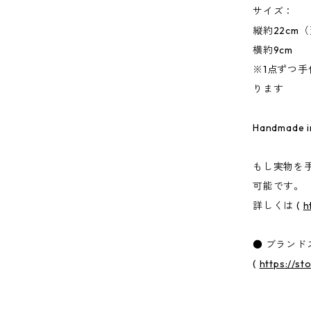
サイズ：
縦約22cm
横約9cm
※1点ずつ
ります
Handmade i
もし実物を
可能です。
詳しくは (
h
● ブランド
(
https://s