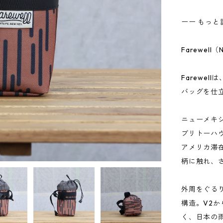
ーー もっと
Farewell（
Farewe
バッグを仕
ニューメキ
ブリトーハ
アメリカ滞在
柄に触れ、
外周をぐる
構造。V2
く、日本の