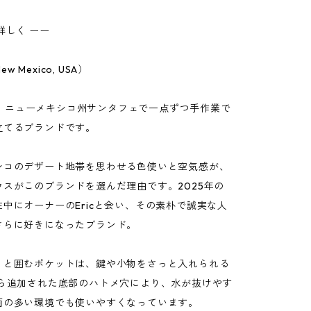
詳しく ーー
New Mexico, USA）
llは、ニューメキシコ州サンタフェで一点ずつ手作業で
立てるブランドです。
シコのデザート地帯を思わせる色使いと空気感が、
ウスがこのブランドを選んだ理由です。2025年の
中にオーナーのEricと会い、その素朴で誠実な人
さらに好きになったブランド。
りと囲むポケットは、鍵や小物をさっと入れられる
から追加された底部のハトメ穴により、水が抜けやす
雨の多い環境でも使いやすくなっています。