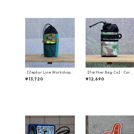
【Zephyr Line Workshop】
【Farther Bag Co】 Corn
Snacky Sacks (Teal/Black)
r Pocket Stem Bag (Frog
¥13,720
¥12,690
kin Camo)