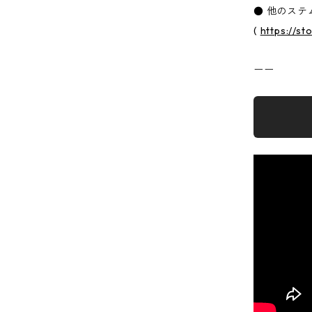
● 他のス
(
https://s
ーー