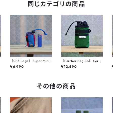
同じカテゴリの商品
e
【PNX Bags】 Super Mini
【Farther Bag Co】 Corne
s
（Blue/Red）
r Pocket Stem Bag (Fores
¥6,990
¥12,690
t Green)
その他の商品