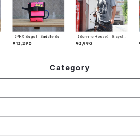
【PNX Bags】 Saddle Bag
【Burrito House】 Bicycle
（Pink Classic）
vvizard T-Shirt (サイズM)
¥13,290
¥3,990
Category