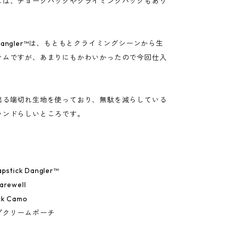
には、チョークバッグやクライミングバッグもあり
ck Dangler™は、もともとクライミングシーンから生
テムですが、あまりにもかわいかったので今回仕入
出る端切れ生地を使っており、無駄を減らしている
ランドらしいところです。
tick Dangler™
ewell
k Camo
プクリームポーチ