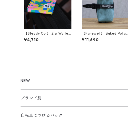
【Steady Co.】 Zip Wallet
【Farewell】 Baked Potat
s (Fetti Camo, Green)
o™ （Glacier Blue X11）
¥4,710
¥11,690
NEW
ブランド別
aldr works
自転車につけるバッグ