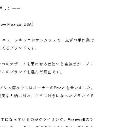
詳しく ーー
New Mexico, USA）
llは、ニューメキシコ州サンタフェで一点ずつ手作業で
立てるブランドです。
シコのデザートを思わせる色使いと空気感が、ブリ
がこのブランドを選んだ理由です。
アメリカ滞在中にはオーナーのEricとも会いました。
誠実な人柄に触れ、さらに好きになったブランドで
が夢中になっているのがクライミング。Farewellのラ