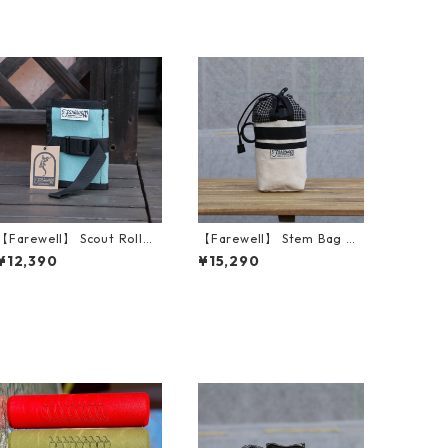
【Farewell】 Scout Roll
【Farewell】 Stem Bag V2
（Stone Blue）
（Natural X10）
¥12,390
¥15,290