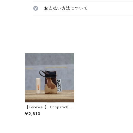
お支払い方法について
【Farewell】 Chapstick D
angler™ （Duck Camo）
¥2,810