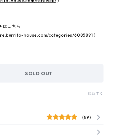
rrito-house.com/farewell/
)
チはこちら
tore.burrito-house.com/categories/6085891
)
SOLD OUT
通報する
(89)