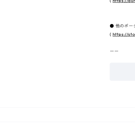
(
https://bu
● 他のポー
(
https://s
ーー