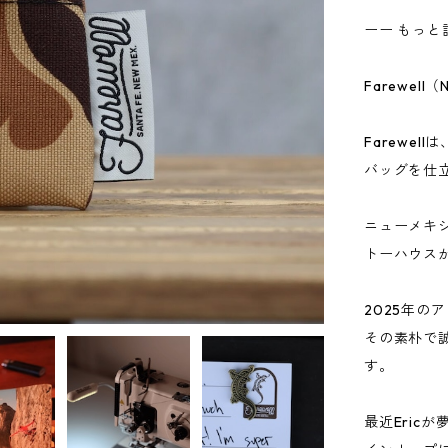
ーー もっと
Farewell（
Farewe
バッグを仕
ニューメキ
トーハウス
2025年の
その素朴で
す。
最近Eric