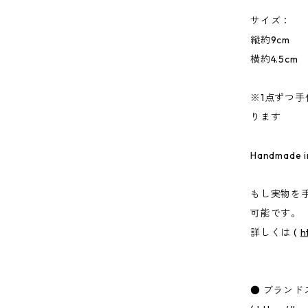
サイズ：
縦約9cm
横約4.5cm
※1点ずつ
ります
Handmade i
もし実物を
可能です。
詳しくは (
h
● ブランド