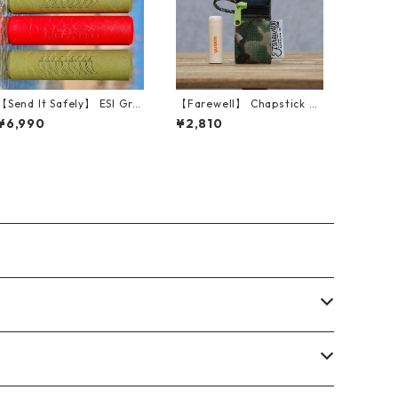
【Send It Safely】 ESI Grip
【Farewell】 Chapstick D
s (NM CHRISTMAS CHILI)
angler™ （Camo）
¥6,990
¥2,810