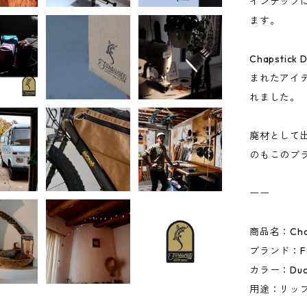
インナップ
ます。
Chapsti
まれたアイ
れました。
廃材として
のもこのブ
ーー
商品名：Chaps
ブランド：Far
カラー：Duc
用途：リッ