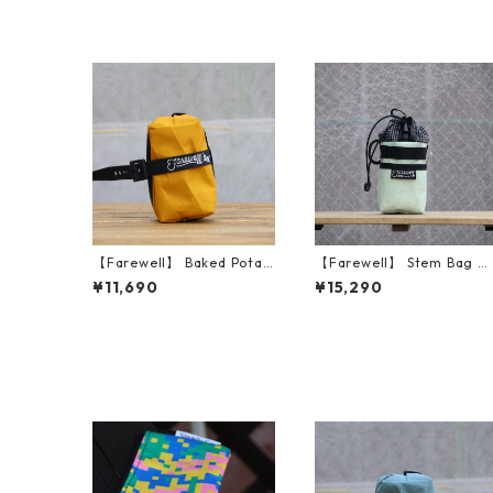
【Farewell】 Baked Potat
【Farewell】 Stem Bag V
o™ （Goldenrod RX30）
（Seaform RX30）
¥11,690
¥15,290