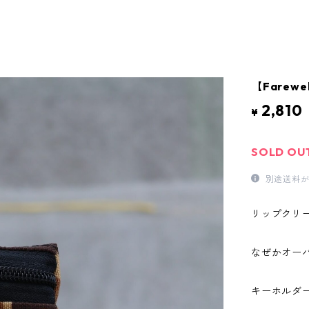
【Farewel
2,810
¥
SOLD OU
別途送料が
リップクリ
なぜかオーバ
キーホルダ