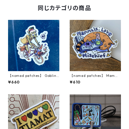
同じカテゴリの商品
【nomad patches】 Goblin
【nomad patches】 Mamma
on a Bike Vinyl Sticker
ls Love Mischief Vinyl Sticke
¥660
¥610
r