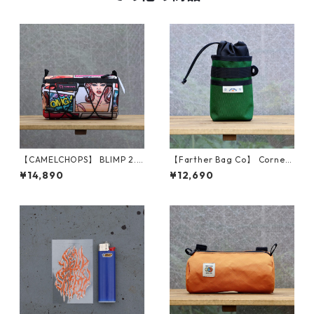
【CAMELCHOPS】 BLIMP 2.0
【Farther Bag Co】 Corner
（Pop Art）
Pocket Stem Bag (Forest Gr
¥14,890
¥12,690
een)