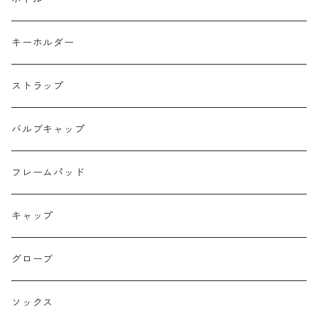
CAMELCHOPS
フレームバッグ
バックパック
キーホルダー
Dripper cycle
ドリンクバッグ
ストラップ
Ellum Bag Works
リアトップチューブバッグ
バルブキャップ
Farewell
サドルバッグ
フレームパッド
Farther Bag Co
キャップ
HANDUP
グローブ
HMPL
ソックス