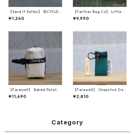
【Send It Safely】 BICYCLE
【Farther Bag Co】 Little T
VVIZARD
ube (Marigold)
¥1,240
¥9,990
【Farewell】 Baked Potato™
【Farewell】 Chapstick Dan
（Natural X10）
gler™ （Teal/Brown）
¥11,690
¥2,810
Category