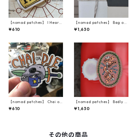
【nomad patches】 I Heart
【nomad patches】 Bag of
Tiamat Vinyl Sticker
Holding Patch
¥610
¥1,630
【nomad patches】 Chai or
【nomad patches】 Badly B
Die Vinyl Sticker
roken Bones Club Patch
¥610
¥1,630
その他の商品