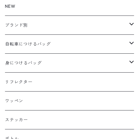
NEW
ブランド別
aldr works
自転車につけるバッグ
B3
WALD 用バッグ
身につけるバッグ
Baby Legs Bags
ハンドルバーバッグ
ヒップバッグ
リフレクター
Bike Friday
トップチューブバッグ
トートバッグ
ワッペン
BOGEWORKS
フォークバッグ
サコッシュ
ステッカー
Burrito House Original
ステムバッグ
ポーチ・財布
ボトル