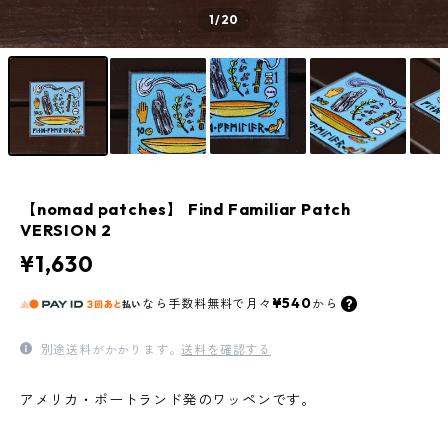
1
/20
【nomad patches】 Find Familiar Patch
VERSION 2
¥1,630
¥540
なら
手数料無料で
月々
から
別途送料がかかります。
送料を確認する
アメリカ・ポートランド発のワッペンです。