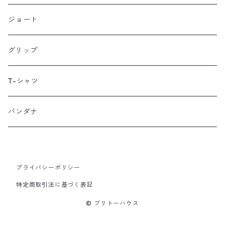
Loophole Bags
ジョート
Lords Luggage
グリップ
LUGS NOT DRUGS
T-シャツ
MECHANIX WEAR
バンダナ
Neko Cycles
プライバシーポリシー
Nerpa Gear
特定商取引法に基づく表記
nomad patches
© ブリトーハウス