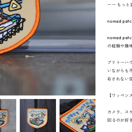
ーー もっと
nomad pat
nomad p
の経験や趣
ブリトーハ
いながらも
右されない
【ワッペン
カメラ、ス
回るのが好