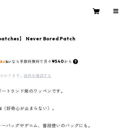
atches】 Never Bored Patch
¥540
なら
手数料無料で
月々
から
かかります。
送料を確認する
ポートランド発のワッペンです。
ored（好奇心が止まらない）。
ャーバッグやデニム、普段使いのバッグにも。