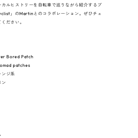
ーカルヒストリーを自転車で巡りながら紹介するブ
cyclist」のMartinとのコラボレーション。ぜひチェ
てください。
 Bored Patch
ad patches
レンジ系
ペン
A