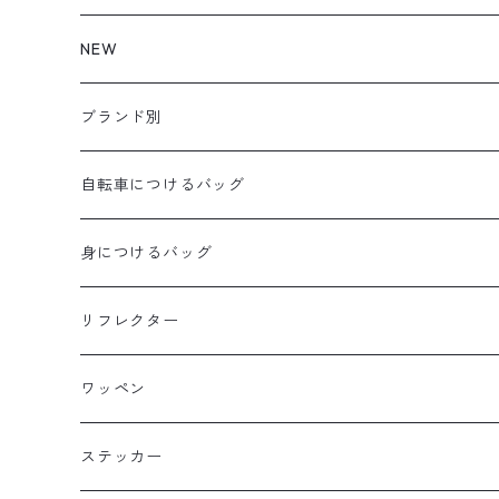
NEW
ブランド別
aldr works
自転車につけるバッグ
B3
WALD 用バッグ
身につけるバッグ
Baby Legs Bags
ハンドルバーバッグ
ヒップバッグ
リフレクター
Bike Friday
トップチューブバッグ
トートバッグ
ワッペン
BOGEWORKS
フォークバッグ
サコッシュ
ステッカー