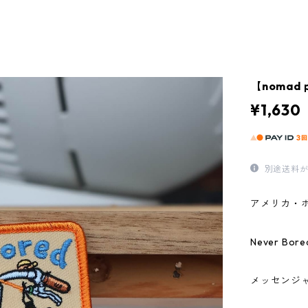
【nomad p
¥1,630
別途送料が
アメリカ・
Never B
メッセンジ