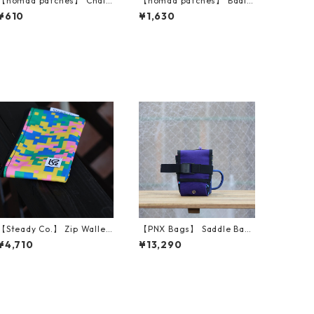
【nomad patches】 Chai
【nomad patches】 Badly
or Die Vinyl Sticker
Broken Bones Club Patch
¥610
¥1,630
【Steady Co.】 Zip Wallet
【PNX Bags】 Saddle Bag
s (Fetti Camo, Green)
（Purple Classic）
¥4,710
¥13,290