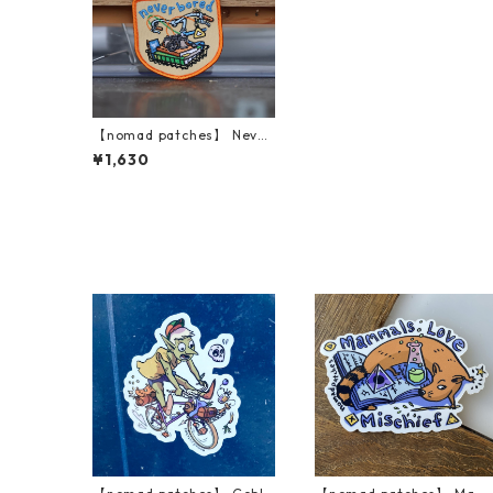
【nomad patches】 Never
Bored Patch
¥1,630