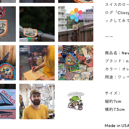
スイスのロ
ログ「Clio
ックしてみ
ーー
商品名：Never
ブランド：nom
カラー：オ
用途：ワッ
サイズ：
縦約7cm
横約7.5cm
Made in US