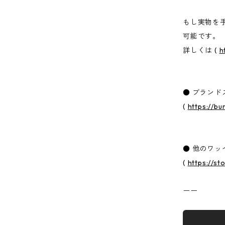
もし実物を
可能です。
詳しくは (
h
● ブランド
(
https://b
● 他のワッ
(
https://s
ーー