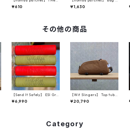
【nomad patches】 I Hear
【nomad patches】 Bag o
S
t Tiamat Vinyl Sticker
f Holding Patch
¥610
¥1,630
その他の商品
【Send It Safely】 ESI Grip
【Wit Slingers】 Top tube
s (NM CHRISTMAS CHILI)
bag (Mountain brown)
¥6,990
¥20,790
Category