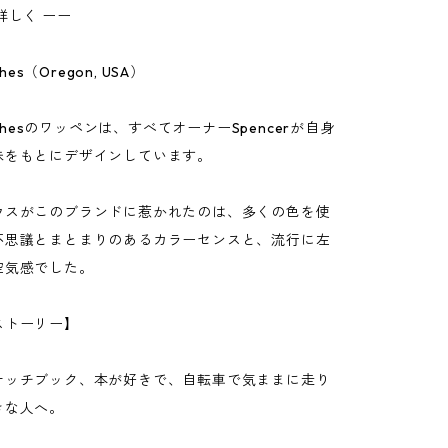
詳しく ーー
ches（Oregon, USA）
atchesのワッペンは、すべてオーナーSpencerが自身
味をもとにデザインしています。
ウスがこのブランドに惹かれたのは、多くの色を使
不思議とまとまりのあるカラーセンスと、流行に左
空気感でした。
ストーリー】
ケッチブック、本が好きで、自転車で気ままに走り
きな人へ。