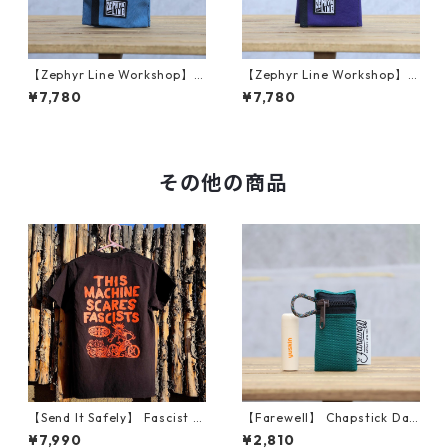
【Zephyr Line Workshop】 T
【Zephyr Line Workshop】 T
ool Roll (Blue/Purple)
ool Roll (Purple/Gray)
¥7,780
¥7,780
その他の商品
【Send It Safely】 Fascist C
【Farewell】 Chapstick Dan
ycling Shirt (サイズS)
gler™ （Teal/Brown）
¥7,990
¥2,810