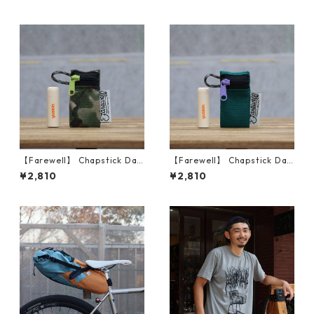
【Farewell】 Chapstick Dan
【Farewell】 Chapstick Dan
gler™ （Camo）
gler™ （Teal/Purple）
¥2,810
¥2,810