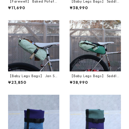
【Farewell】 Baked Potato™
【Baby Legs Bags】 Saddle
（Goldenrod RX30）
Bag (Blue/Orange)
¥11,690
¥38,990
【Baby Legs Bags】 Jan Sm
【Baby Legs Bags】 Saddle
all Saddle (White/Brown)
Bag (White/Green)
¥23,850
¥38,990