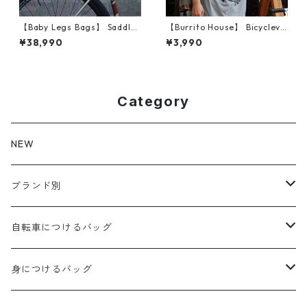
【Baby Legs Bags】 Saddle
【Burrito House】 Bicyclevvi
Bag (Blue/Orange)
zard T-Shirt (サイズS)
¥38,990
¥3,990
Category
NEW
ブランド別
aldr works
自転車につけるバッグ
B3
WALD 用バッグ
身につけるバッグ