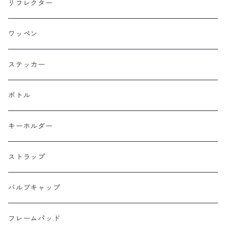
Baby Legs Bags
ハンドルバーバッグ
ヒップバッグ
リフレクター
Bike Friday
トップチューブバッグ
トートバッグ
ワッペン
BOGEWORKS
フォークバッグ
サコッシュ
ステッカー
Burrito House Original
ステムバッグ
ポーチ・財布
ボトル
CAMELCHOPS
フレームバッグ
バックパック
キーホルダー
Dripper cycle
ドリンクバッグ
ストラップ
Ellum Bag Works
リアトップチューブバッグ
バルブキャップ
Farewell
サドルバッグ
フレームパッド