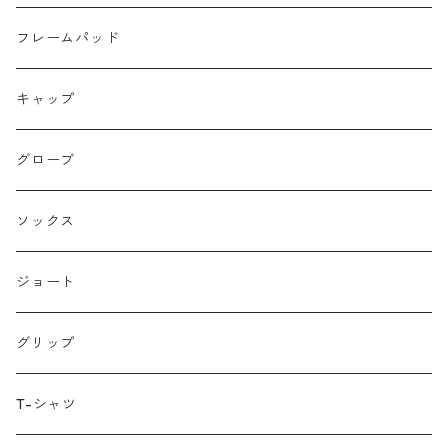
Farewell
サドルバッグ
フレームパッド
Farther Bag Co
キャップ
HANDUP
グローブ
HMPL
ソックス
Loophole Bags
ジョート
Lords Luggage
グリップ
LUGS NOT DRUGS
T-シャツ