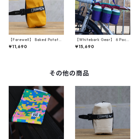
【Farewell】 Baked Potato™
【Whitebark Gear】 6 Pack
（Goldenrod RX30）
Bike Bag（Jewel）
¥11,690
¥15,690
その他の商品