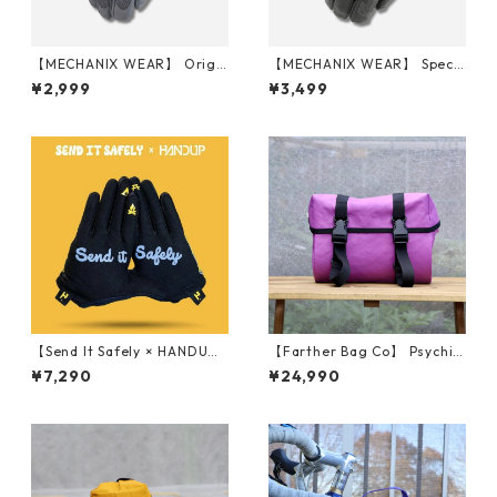
【MECHANIX WEAR】 Origi
【MECHANIX WEAR】 Speci
nal Glove (Wolf Gray)
alty 0.5mm Glove (COVERT)
¥2,999
¥3,499
【Send It Safely × HANDU
【Farther Bag Co】 Psychic
P】 HANDUP SAFELY GLOVE
Medium (Lilac)
¥7,290
¥24,990
S