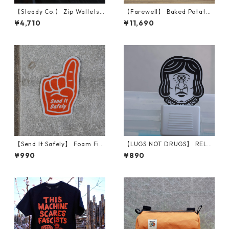
【Steady Co.】 Zip Wallets
【Farewell】 Baked Potato™
(Fetti Camo, Green)
（Natural X10）
¥4,710
¥11,690
【Send It Safely】 Foam Fin
【LUGS NOT DRUGS】 RELL
ger Reflective
THE CYCLOPS STICKER
¥990
¥890