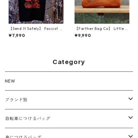
【Send It Safely】 Fascist C
【Farther Bag Co】 Little T
ycling Shirt (サイズM)
ube (Marigold)
¥7,990
¥9,990
Category
NEW
ブランド別
aldr works
自転車につけるバッグ
B3
WALD 用バッグ
身につけるバッグ