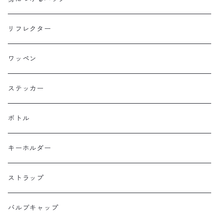
Baby Legs Bags
ハンドルバーバッグ
ヒップバッグ
リフレクター
Bike Friday
トップチューブバッグ
トートバッグ
ワッペン
BOGEWORKS
フォークバッグ
サコッシュ
ステッカー
Burrito House Original
ステムバッグ
ポーチ・財布
ボトル
CAMELCHOPS
フレームバッグ
バックパック
キーホルダー
Dripper cycle
ドリンクバッグ
ストラップ
Ellum Bag Works
リアトップチューブバッグ
バルブキャップ