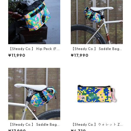
【Steady Co.】 Hip Pack (Fe
【Steady Co.】 Saddle Bag
tti Camo)
(Fetti Camo, Blue)
¥11,990
¥17,990
【Steady Co.】 Saddle Bag
【Steady Co.】ウォレット Zi
(Fetti Camo, Green)
p Wallets (Fetti Camo, ピン