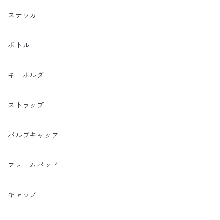
BOGEWORKS
フォークバッグ
サコッシュ
ステッカー
Burrito House Original
ステムバッグ
ポーチ・財布
ボトル
CAMELCHOPS
フレームバッグ
バックパック
キーホルダー
Dripper cycle
ドリンクバッグ
ストラップ
Ellum Bag Works
リアトップチューブバッグ
バルブキャップ
Farewell
サドルバッグ
フレームパッド
Farther Bag Co
キャップ