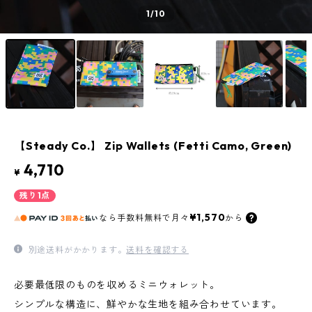
1
/10
【Steady Co.】 Zip Wallets (Fetti Camo, Green)
4,710
¥
残り1点
¥1,570
なら
手数料無料で
月々
から
別途送料がかかります。
送料を確認する
必要最低限のものを収めるミニウォレット。
シンプルな構造に、鮮やかな生地を組み合わせています。