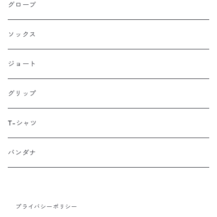
HANDUP
グローブ
HMPL
ソックス
Loophole Bags
ジョート
Lords Luggage
グリップ
LUGS NOT DRUGS
T-シャツ
MECHANIX WEAR
バンダナ
Neko Cycles
プライバシーポリシー
Nerpa Gear