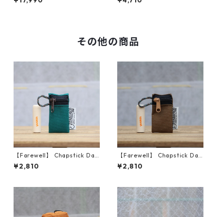
¥17,990
¥4,710
ク)
その他の商品
【Farewell】 Chapstick Dan
【Farewell】 Chapstick Dan
gler™ （Teal/Brown）
gler™ （Brown）
¥2,810
¥2,810