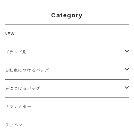
Category
NEW
ブランド別
aldr works
自転車につけるバッグ
B3
WALD 用バッグ
身につけるバッグ
Baby Legs Bags
ハンドルバーバッグ
ヒップバッグ
リフレクター
Bike Friday
トップチューブバッグ
トートバッグ
ワッペン