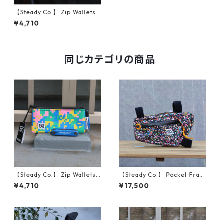
【Steady Co.】 Zip Wallets
(Fetti Camo, Green)
¥4,710
同じカテゴリの商品
【Steady Co.】 Zip Wallets
【Steady Co.】 Pocket Fram
(Fetti Camo, Blue)
e Bag (Static)
¥4,710
¥17,500