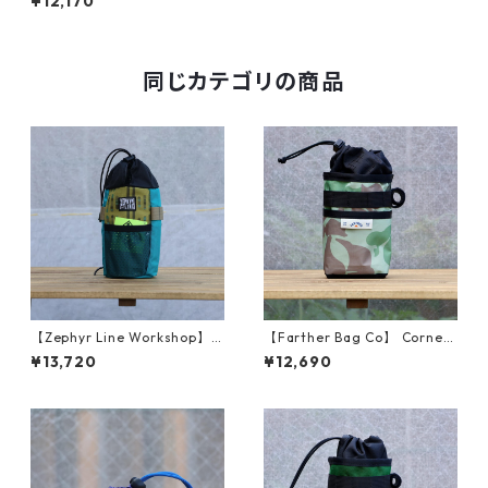
¥12,170
同じカテゴリの商品
【Zephyr Line Workshop】 S
【Farther Bag Co】 Corner
nacky Sacks (Teal/Black)
Pocket Stem Bag (Frogskin
¥13,720
¥12,690
Camo)