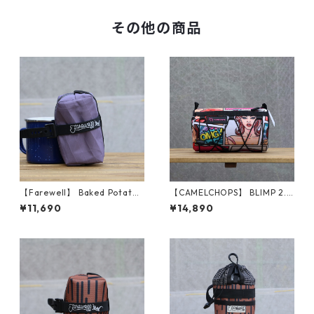
その他の商品
【Farewell】 Baked Potato™
【CAMELCHOPS】 BLIMP 2.0
（Plum RX30）
（Pop Art）
¥11,690
¥14,890