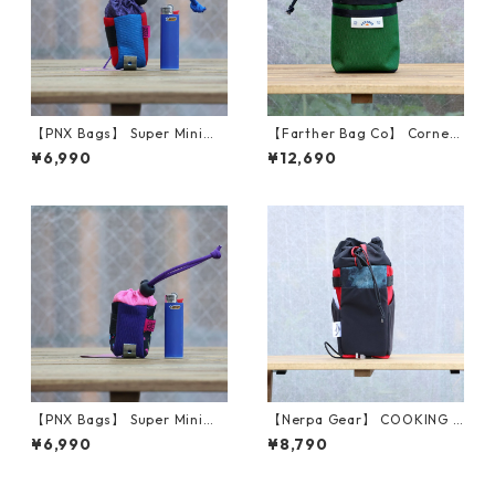
【PNX Bags】 Super Mini（B
【Farther Bag Co】 Corner
lue/Red）
Pocket Stem Bag (Forest Gr
¥6,990
¥12,690
een)
【PNX Bags】 Super Mini（P
【Nerpa Gear】 COOKING S
urple/Pink）
TEM BAG (Blue Camo Front)
¥6,990
¥8,790