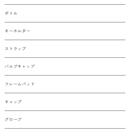
Burrito House Original
ステムバッグ
ポーチ・財布
ボトル
CAMELCHOPS
フレームバッグ
バックパック
キーホルダー
Dripper cycle
ドリンクバッグ
ストラップ
Ellum Bag Works
リアトップチューブバッグ
バルブキャップ
Farewell
サドルバッグ
フレームパッド
Farther Bag Co
キャップ
HANDUP
グローブ