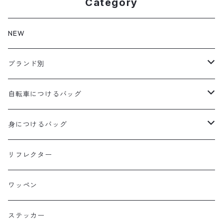
Category
NEW
ブランド別
aldr works
自転車につけるバッグ
B3
WALD 用バッグ
身につけるバッグ
Baby Legs Bags
ハンドルバーバッグ
ヒップバッグ
リフレクター
Bike Friday
トップチューブバッグ
トートバッグ
ワッペン
BOGEWORKS
フォークバッグ
サコッシュ
ステッカー