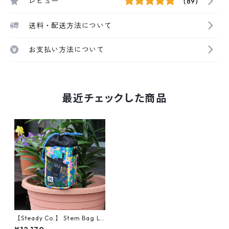
レビュー
(89)
送料・配送方法について
お支払い方法について
最近チェックした商品
【Steady Co.】 Stem Bag La
rge