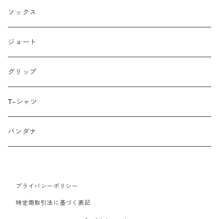
HMPL
ソックス
Loophole Bags
ジョート
Lords Luggage
グリップ
LUGS NOT DRUGS
T-シャツ
MECHANIX WEAR
バンダナ
Neko Cycles
プライバシーポリシー
Nerpa Gear
特定商取引法に基づく表記