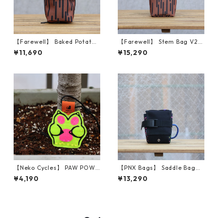
【Farewell】 Baked Potato™
【Farewell】 Stem Bag V2
（Brawn Rain Camo）
（Brawn Rain Camo）
¥11,690
¥15,290
【Neko Cycles】 PAW POWE
【PNX Bags】 Saddle Bag
R
（Black Classic）
¥4,190
¥13,290