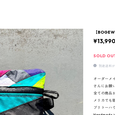
【BOGEWO
¥13,99
SOLD OU
別途送料が
オーダーメ
さんにお願
全ての商品
メリカでも
ブリトーハ
Handmade i