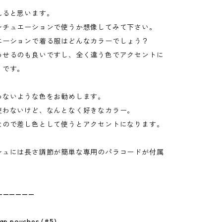
れると思います。
シチュエーションで使うか想像してみて下さい。
エーションで着る服はどんなカラーでしょう？
わせるのも良いですし、全く違う色でアクセントに
りです。
わないような色をお勧めします。
使わないけど、なんとなく好きなカラー。
なので差し色として使うとアクセントになります。
シュには長さ調節が簡単な専用のパラコードが付属
——————
 pouches (#5)