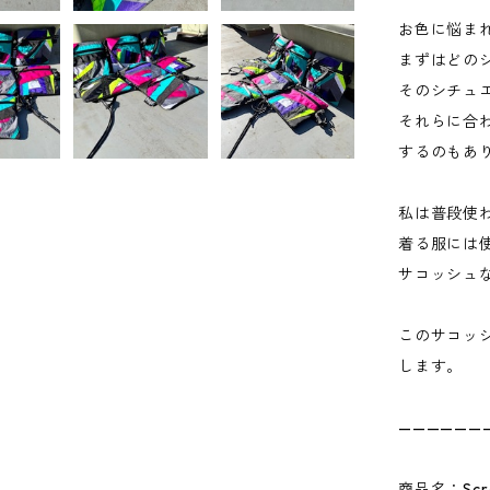
お色に悩ま
まずはどの
そのシチュ
それらに合
するのもあ
私は普段使
着る服には
サコッシュ
このサコッ
します。
——————
商品名：Scrap