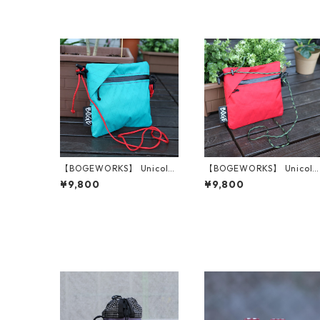
【BOGEWORKS】 Unicolor
【BOGEWORKS】 Unicolo
ed pouch (Turquoise Blue)
ed pouch (Red)
¥9,800
¥9,800