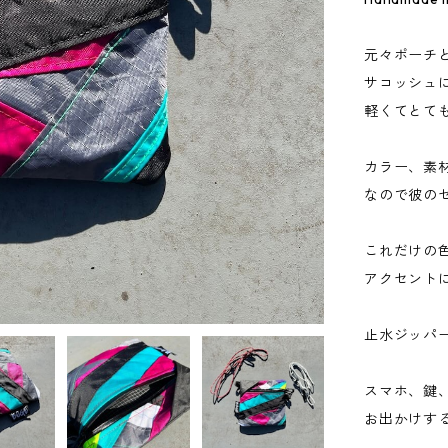
元々ポーチと
サコッシュ
軽くてとて
カラー、素
なので彼の
これだけの
アクセント
止水ジッパ
スマホ、鍵
お出かけす