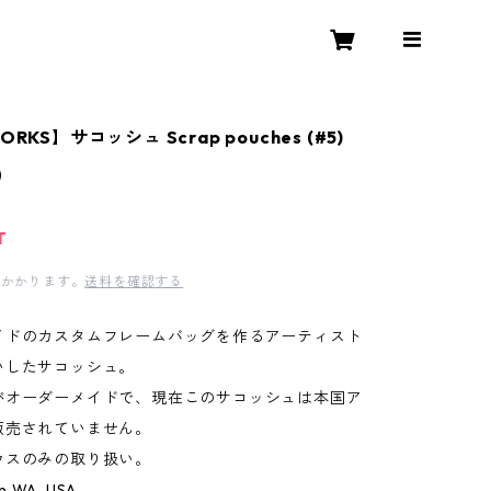
RKS】サコッシュ Scrap pouches (#5)
0
T
かかります。
送料を確認する
イドのカスタムフレームバッグを作るアーティスト
いしたサコッシュ。
がオーダーメイドで、現在このサコッシュは本国ア
販売されていません。
ウスのみの取り扱い。
n WA, USA