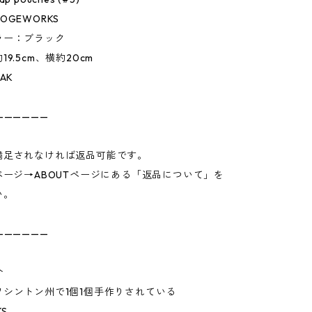
OGEWORKS
ラー：ブラック
9.5cm、横約20cm
AK
——————
満足されなければ返品可能です。
ページ→ABOUTページにある「返品について」を
い。
——————
介
ワシントン州で1個1個手作りされている
KS。