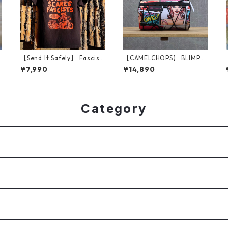
【Send It Safely】 Fascist
【CAMELCHOPS】 BLIMP
Cycling Shirt
2.0（Pop Art）
¥7,990
¥14,890
Category