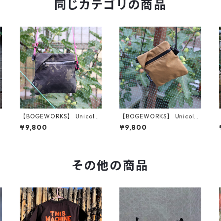
同じカテゴリの商品
r
【BOGEWORKS】 Unicolor
【BOGEWORKS】 Unicolor
ed pouch (MultiCam)
ed pouch (Coyote)
¥9,800
¥9,800
その他の商品