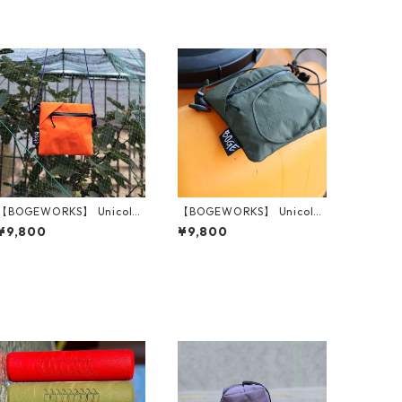
【BOGEWORKS】 Unicolor
【BOGEWORKS】 Unicolor
ed pouch (Neon Orange)
ed pouch (Olive)
¥9,800
¥9,800