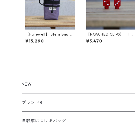
【Farewell】 Stem Bag V2
【ROACHED CLIPS】 TT DI
（Plum RX30）
CE (Red)
¥15,290
¥3,470
NEW
ブランド別
aldr works
自転車につけるバッグ