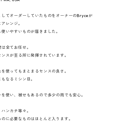
してオーダーしていたものをオーナーのBryceが
にアレンジ。
も使いやすいものが届きました。
材は全てお任せ。
センスが至る所に発揮されています。
色を使ってもまとまるセンスの良さ。
にもなるミシン目。
ーを使い、被せもあるので多少の雨でも安心。
、ハンカチ等々。
るのに必要なものはほとんど入ります。