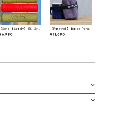
【Send It Safely】 ESI Grip
【Farewell】 Baked Potat
s (NM CHRISTMAS CHILI)
o™ （Plum RX30）
¥6,990
¥11,690