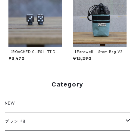
【ROACHED CLIPS】 TT DICE
【Farewell】 Stem Bag V2
(Black)
（Glacier Blue X11）
¥3,470
¥15,290
Category
NEW
ブランド別