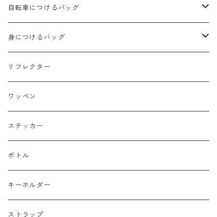
aldr works
自転車につけるバッグ
B3
WALD 用バッグ
身につけるバッグ
Baby Legs Bags
ハンドルバーバッグ
ヒップバッグ
リフレクター
Bike Friday
トップチューブバッグ
トートバッグ
ワッペン
BOGEWORKS
フォークバッグ
サコッシュ
ステッカー
Burrito House Original
ステムバッグ
ポーチ・財布
ボトル
CAMELCHOPS
フレームバッグ
バックパック
キーホルダー
Dripper cycle
ドリンクバッグ
ストラップ