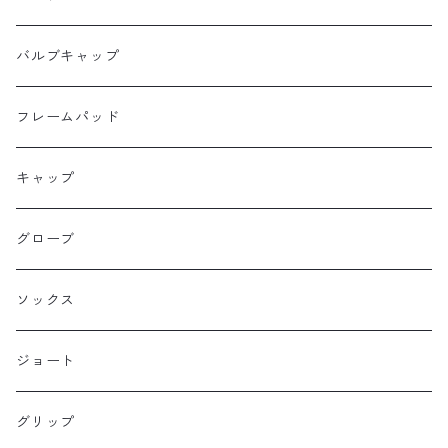
Ellum Bag Works
リアトップチューブバッグ
バルブキャップ
Farewell
サドルバッグ
フレームパッド
Farther Bag Co
キャップ
HANDUP
グローブ
HMPL
ソックス
Loophole Bags
ジョート
Lords Luggage
グリップ