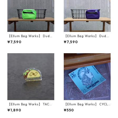
【Ellum Bag Works】 Duder
【Ellum Bag Works】 Duder
ino (Neon Green)
ino (Purple)
¥7,590
¥7,590
【Ellum Bag Works】 TACO
【Ellum Bag Works】 CYCLI
PIN
NG BABE STICKER
¥1,890
¥550