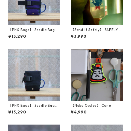
【PNX Bags】 Saddle Bag
【Send It Safely】 SAFELY S
（Purple Classic）
TYLE WATER SHOOTER
¥13,290
¥3,990
【PNX Bags】 Saddle Bag
【Neko Cycles】 Cone
（Black Classic）
¥13,290
¥4,990