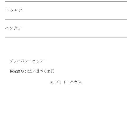
LUGS NOT DRUGS
T-シャツ
MECHANIX WEAR
バンダナ
Neko Cycles
プライバシーポリシー
Nerpa Gear
特定商取引法に基づく表記
nomad patches
© ブリトーハウス
PNX Bags
Psychedelic Worx