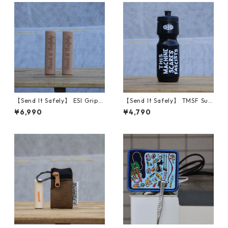
【Send It Safely】 ESI Grips
【Send It Safely】 TMSF Sug
(SENDY NATL FOREST TAN)
arcane Bottles
¥6,990
¥4,790