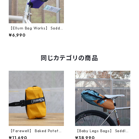
【Ellum Bag Works】 Saddle
Roll (Purple)
¥6,990
同じカテゴリの商品
【Farewell】 Baked Potato™
【Baby Legs Bags】 Saddle
（Goldenrod RX30）
Bag (Blue/Orange)
¥11,690
¥38,990