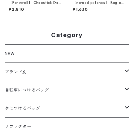
【Farewell】 Chapstick Dan
【nomad patches】 Bag of
gler™ （Brown）
Holding Patch
¥2,810
¥1,630
Category
NEW
ブランド別
aldr works
自転車につけるバッグ
B3
WALD 用バッグ
身につけるバッグ
Baby Legs Bags
ハンドルバーバッグ
ヒップバッグ
リフレクター