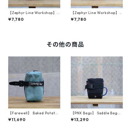
【Zephyr Line Workshop】 T
【Zephyr Line Workshop】 T
ool Roll (Blue/Purple)
ool Roll (Purple/Gray)
¥7,780
¥7,780
その他の商品
【Farewell】 Baked Potato™
【PNX Bags】 Saddle Bag
（Glacier Blue X11）
（Black Classic）
¥11,690
¥13,290