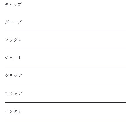
Farther Bag Co
キャップ
HANDUP
グローブ
HMPL
ソックス
Loophole Bags
ジョート
Lords Luggage
グリップ
LUGS NOT DRUGS
T-シャツ
MECHANIX WEAR
バンダナ
Neko Cycles