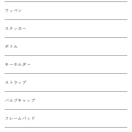
Bike Friday
トップチューブバッグ
トートバッグ
ワッペン
BOGEWORKS
フォークバッグ
サコッシュ
ステッカー
Burrito House Original
ステムバッグ
ポーチ・財布
ボトル
CAMELCHOPS
フレームバッグ
バックパック
キーホルダー
Dripper cycle
ドリンクバッグ
ストラップ
Ellum Bag Works
リアトップチューブバッグ
バルブキャップ
Farewell
サドルバッグ
フレームパッド