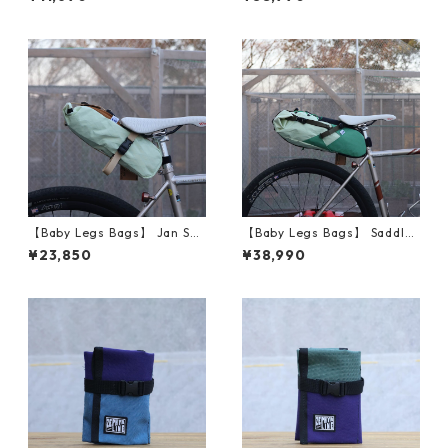
【Baby Legs Bags】 Jan Sm
【Baby Legs Bags】 Saddle
all Saddle (White/Brown)
Bag (White/Green)
¥23,850
¥38,990