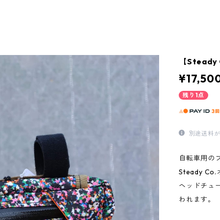
【Steady 
¥17,50
残り1点
別途送料が
自転車用の
Steady 
ヘッドチュ
われます。