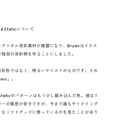
and Staticについて
デジタル迷彩素材が廃盤になり、Bryanはイラス
で独自の迷彩柄を作ることにしました。
迷彩色ではなく、明るいテイストのものです。それ
Camo」。
oとStaticのパターンはもう少し踏み込んだ色。彼はリ
バーの質感が好きですが、今まで誰もサイクリング
うなソフトグッズに使っているのを見たことがあり