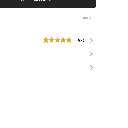
通報する
(89)