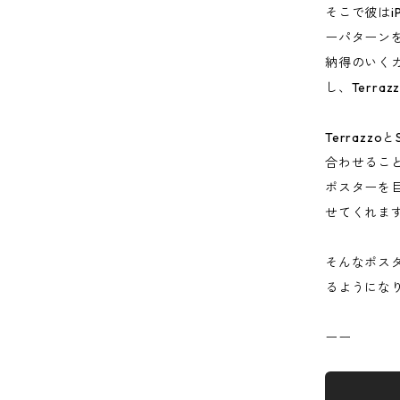
そこで彼はi
ーパターン
納得のいく
し、Terra
Terrazz
合わせるこ
ポスターを
せてくれま
そんなポス
るようにな
ーー