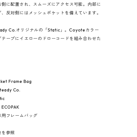
右側に配置され、スムーズにアクセス可能。内部に
グ、反対側にはメッシュポケットを備えています。
ady Co.オリジナルの「Static」。Coyoteカラー
グテープにイエローのドローコードを組み合わせた
et Frame Bag
ady Co.
ic
ECOPAK
車用フレームバッグ
像を参照