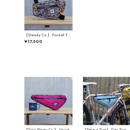
【Steady Co.】 Pocket Fra
me Bag (Static)
¥17,500
【Twin Pines Co.】 Univer
【Take a Trip】 Day Trip F