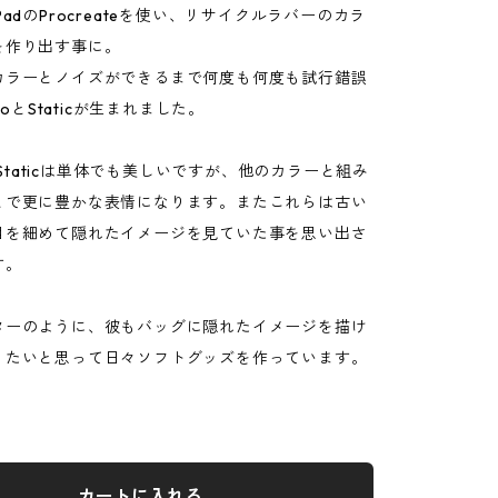
PadのProcreateを使い、リサイクルラバーのカラ
を作り出す事に。
カラーとノイズができるまで何度も何度も試行錯誤
zzoとStaticが生まれました。
oとStaticは単体でも美しいですが、他のカラーと組み
とで更に豊かな表情になります。またこれらは古い
目を細めて隠れたイメージを見ていた事を思い出さ
す。
ターのように、彼もバッグに隠れたイメージを描け
りたいと思って日々ソフトグッズを作っています。
カートに入れる