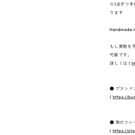
※1点ずつ
ります
Handmade i
もし実物を
可能です。
詳しくは (
h
● ブランド
(
https://bu
● 他のフ
(
https://s