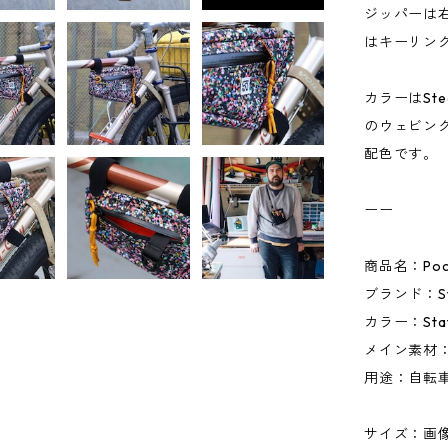
ジッパーは
はキーリン
カラーはSte
のウェビン
配色です。
ーー
商品名：Pock
ブランド：Ste
カラー：Stat
メイン素材：
用途：自転
サイズ：画