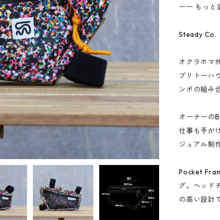
ーー もっと
Steady Co
オクラホマ
ブリトーハ
ンボの組み
オーナーのB
仕事も手がけ、
ジュアル制
Pocket 
グ。ヘッド
の高い設計