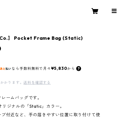
Co.】 Pocket Frame Bag (Static)
0
¥5,830
なら
手数料無料で
月々
から
かかります。
送料を確認する
フレームバッグです。
Co.オリジナルの「Static」カラー。
ーブ付近など、手の届きやすい位置に取り付けて使