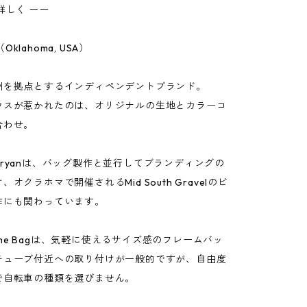
詳しく ーー
.（Oklahoma, USA）
州を拠点とするインディペンデントブランド。
ウスが惹かれたのは、オリジナルの生地とカラーコ
合わせ。
ryanは、バッグ製作と並行してブランディングの
オクラホマで開催されるMid South Gravelのビ
作にも関わっています。
Frame Bagは、気軽に使えるサイズ感のフレームバッ
チューブ付近への取り付けが一般的ですが、自由度
で自転車の種類を選びません。