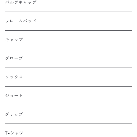
Ellum Bag Works
リアトップチューブバッグ
バルブキャップ
Farewell
サドルバッグ
フレームパッド
Farther Bag Co
キャップ
HANDUP
グローブ
HMPL
ソックス
Loophole Bags
ジョート
Lords Luggage
グリップ
LUGS NOT DRUGS
T-シャツ