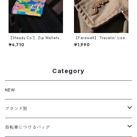
【Steady Co.】 Zip Wallets
【Farewell】 Travelin' Lizar
(Fetti Camo, Green)
d Lapel Pin
¥4,710
¥1,990
Category
NEW
ブランド別
aldr works
自転車につけるバッグ