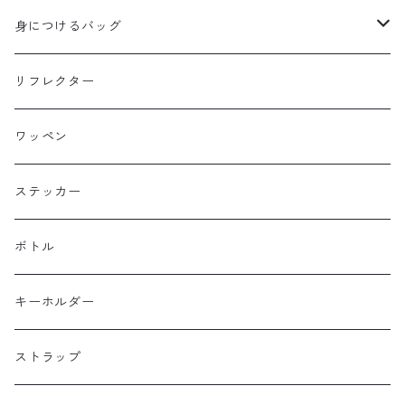
B3
WALD 用バッグ
身につけるバッグ
Baby Legs Bags
ハンドルバーバッグ
ヒップバッグ
リフレクター
Bike Friday
トップチューブバッグ
トートバッグ
ワッペン
BOGEWORKS
フォークバッグ
サコッシュ
ステッカー
Burrito House Original
ステムバッグ
ポーチ・財布
ボトル
CAMELCHOPS
フレームバッグ
バックパック
キーホルダー
Dripper cycle
ドリンクバッグ
ストラップ