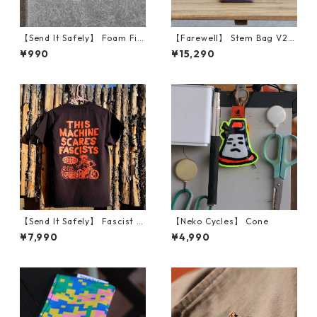
【Send It Safely】 Foam Fin
【Farewell】 Stem Bag V2
ger Reflective
（Plum RX30）
¥990
¥15,290
【Send It Safely】 Fascist C
【Neko Cycles】 Cone
ycling Shirt
¥7,990
¥4,990