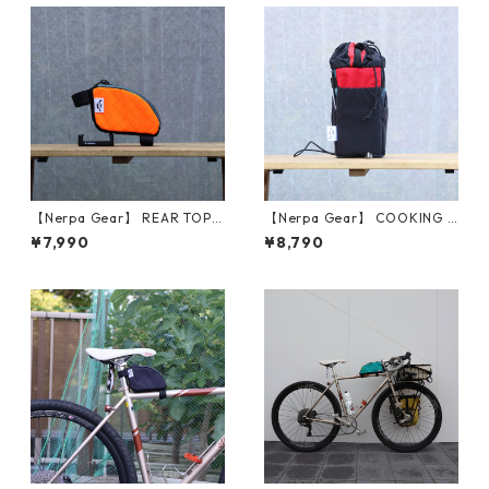
【Nerpa Gear】 REAR TOP T
【Nerpa Gear】 COOKING S
UBE BAG (Neon Orange × Gr
TEM BAG (Red Front)
¥7,990
¥8,790
ey)