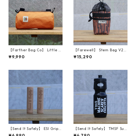
【Farther Bag Co】 Little T
【Farewell】 Stem Bag V2
ube (Marigold)
（Brawn Rain Camo）
¥9,990
¥15,290
【Send It Safely】 ESI Grips
【Send It Safely】 TMSF Sug
(SENDY NATL FOREST TAN)
arcane Bottles
¥6,990
¥4,790