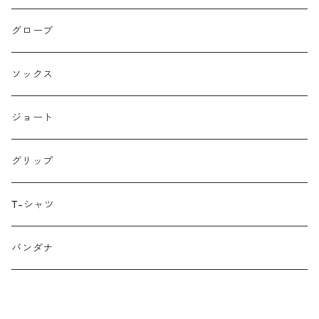
HANDUP
グローブ
HMPL
ソックス
Loophole Bags
ジョート
Lords Luggage
グリップ
LUGS NOT DRUGS
T-シャツ
MECHANIX WEAR
バンダナ
Neko Cycles