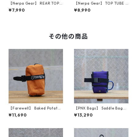
【Nerpa Gear】 REAR TOP T
【Nerpa Gear】 TOP TUBE B
UBE BAG (Dark Navy)
AG (Teal)
¥7,990
¥8,990
その他の商品
【Farewell】 Baked Potato™
【PNX Bags】 Saddle Bag
（Marigold X51）
（Purple Classic）
¥11,690
¥13,290