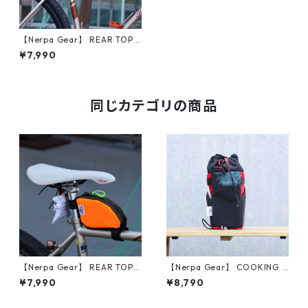
【Nerpa Gear】 REAR TOP T
UBE BAG (Army Green × Neo
¥7,990
n Orange)
同じカテゴリの商品
【Nerpa Gear】 REAR TOP T
【Nerpa Gear】 COOKING S
UBE BAG (Neon Orange × Ar
TEM BAG (Blue Camo Front)
¥7,990
¥8,790
my Green)