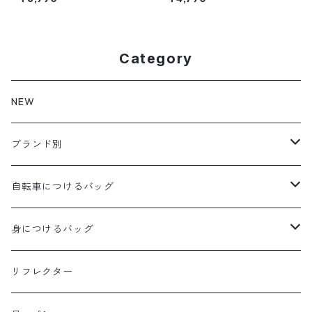
Category
NEW
ブランド別
aldr works
自転車につけるバッグ
B3
WALD 用バッグ
身につけるバッグ
Baby Legs Bags
ハンドルバーバッグ
ヒップバッグ
リフレクター