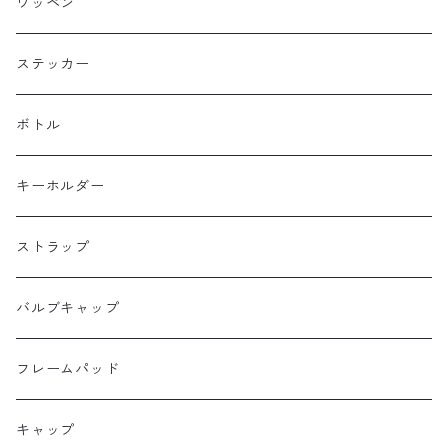
Bike Friday
トップチューブバッグ
トートバッグ
ワッペン
BOGEWORKS
フォークバッグ
サコッシュ
ステッカー
Burrito House Original
ステムバッグ
ポーチ・財布
ボトル
CAMELCHOPS
フレームバッグ
バックパック
キーホルダー
Dripper cycle
ドリンクバッグ
ストラップ
Ellum Bag Works
リアトップチューブバッグ
バルブキャップ
Farewell
サドルバッグ
フレームパッド
Farther Bag Co
キャップ