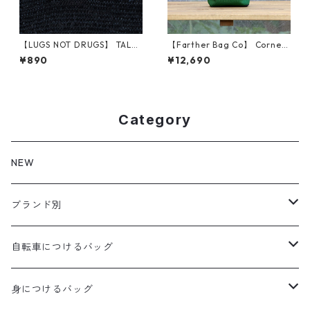
【LUGS NOT DRUGS】 TALKI
【Farther Bag Co】 Corner
NG HEAD STICKER
Pocket Stem Bag (Forest Gr
¥890
¥12,690
een)
Category
NEW
ブランド別
aldr works
自転車につけるバッグ
B3
WALD 用バッグ
身につけるバッグ