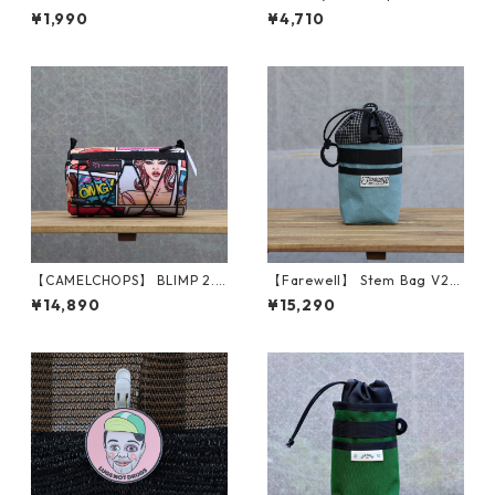
d Lapel Pin
(Fetti Camo, Green)
¥1,990
¥4,710
【CAMELCHOPS】 BLIMP 2.0
【Farewell】 Stem Bag V2
（Pop Art）
（Glacier Blue X11）
¥14,890
¥15,290