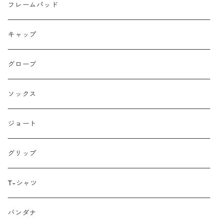
Farewell
サドルバッグ
フレームパッド
Farther Bag Co
キャップ
HANDUP
グローブ
HMPL
ソックス
Loophole Bags
ジョート
Lords Luggage
グリップ
LUGS NOT DRUGS
T-シャツ
MECHANIX WEAR
バンダナ