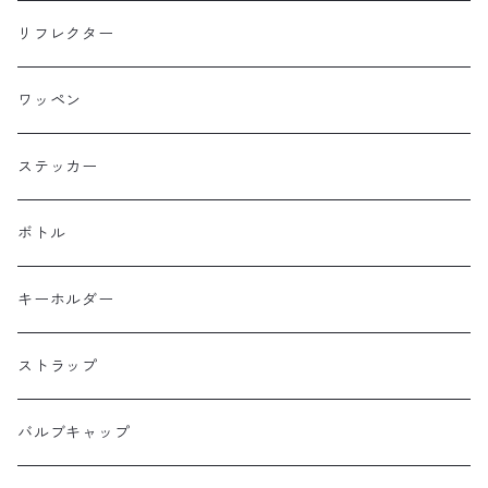
Baby Legs Bags
ハンドルバーバッグ
ヒップバッグ
リフレクター
Bike Friday
トップチューブバッグ
トートバッグ
ワッペン
BOGEWORKS
フォークバッグ
サコッシュ
ステッカー
Burrito House Original
ステムバッグ
ポーチ・財布
ボトル
CAMELCHOPS
フレームバッグ
バックパック
キーホルダー
Dripper cycle
ドリンクバッグ
ストラップ
Ellum Bag Works
リアトップチューブバッグ
バルブキャップ