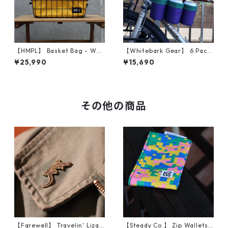
【HMPL】 Basket Bag - Wal
【Whitebark Gear】 6 Pack
d 137 (Golden Daze)
Bike Bag（Jewel）
¥25,990
¥15,690
その他の商品
【Farewell】 Travelin' Lizar
【Steady Co.】 Zip Wallets