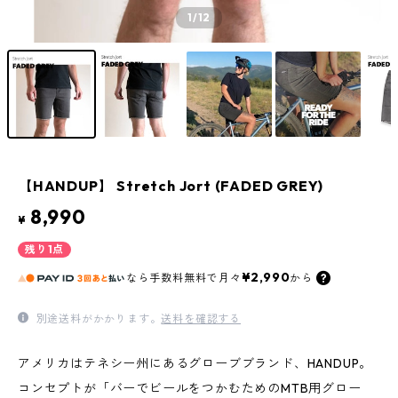
1
/12
【HANDUP】 Stretch Jort (FADED GREY)
8,990
¥
残り1点
¥2,990
なら
手数料無料で
月々
から
別途送料がかかります。
送料を確認する
アメリカはテネシー州にあるグローブブランド、HANDUP。
コンセプトが「バーでビールをつかむためのMTB用グロー