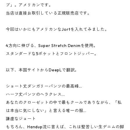
ブ」。アメリカンです。
当店は直接お取引している正規販売店です。
今回はいかにもアメリカンなJortを入れてみました。
4方向に伸びる、Super Stretch Denimを使用。
スタンダードな5ポケットとフロントジッパー。
以下、本国サイトからDeepLで翻訳。
ショート丈ダンガリーパンツの最高峰...
ハーフ丈パンツのヘラクレス...
あなたのクローゼットの中で最もクールでありながら、「私
は本当に気にしない」と言える唯一の服...
謙虚なジョート
もちろん、Handup流に言えば、これは堅苦しい生デニムの脚