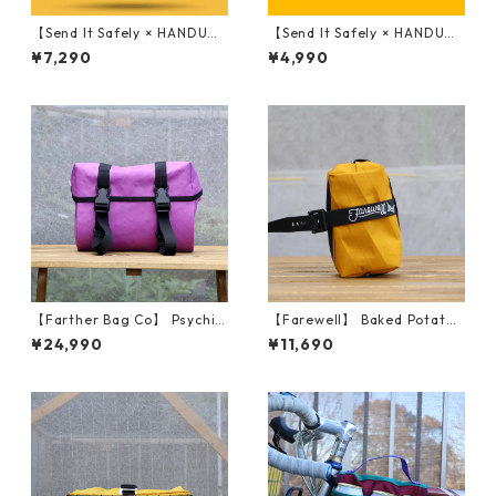
【Send It Safely × HANDU
【Send It Safely × HANDU
P】 HANDUP SAFELY GLOVE
P】 HANDUP SAFELY WOOL
¥7,290
¥4,990
S
SOCKS
【Farther Bag Co】 Psychic
【Farewell】 Baked Potato™
Medium (Lilac)
（Goldenrod RX30）
¥24,990
¥11,690