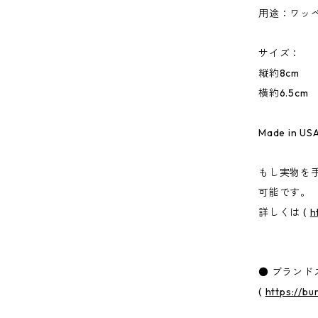
用途：ワッ
サイズ：
縦約8cm
横約6.5cm
Made in US
もし実物を
可能です。
詳しくは (
h
● ブランド
(
https://b