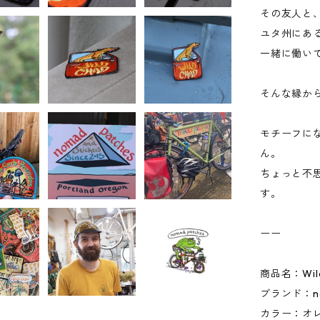
その友人と、n
ユタ州にあるDI
一緒に働い
そんな縁か
モチーフに
ん。
ちょっと不
す。
ーー
商品名：Wild 
ブランド：nom
カラー：オ