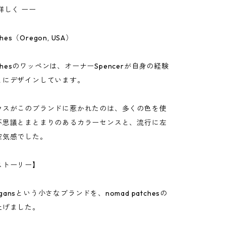
詳しく ーー
ches（Oregon, USA）
atchesのワッペンは、オーナーSpencerが自身の経験
とにデザインしています。
ウスがこのブランドに惹かれたのは、多くの色を使
不思議とまとまりのあるカラーセンスと、流行に左
空気感でした。
ストーリー】
ligansという小さなブランドを、nomad patchesの
上げました。