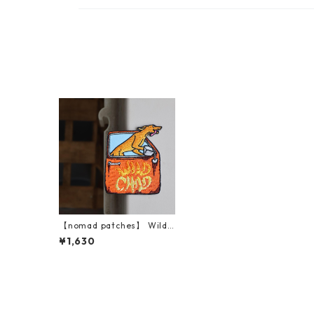
【nomad patches】 Wild
Child Patch
¥1,630