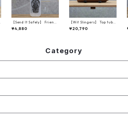
【Send It Safely】 Friend
【Wit Slingers】 Top tube
Of The Devil 30oz
bag (Mountain brown)
¥4,880
¥20,790
Category