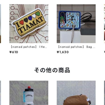
【nomad patches】 I Hear
【nomad patches】 Bag o
S
t Tiamat Vinyl Sticker
f Holding Patch
¥610
¥1,630
その他の商品