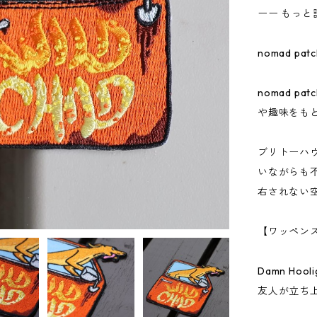
ーー もっと
nomad pat
nomad p
や趣味をも
ブリトーハ
いながらも
右されない
【ワッペン
Damn Hoo
友人が立ち