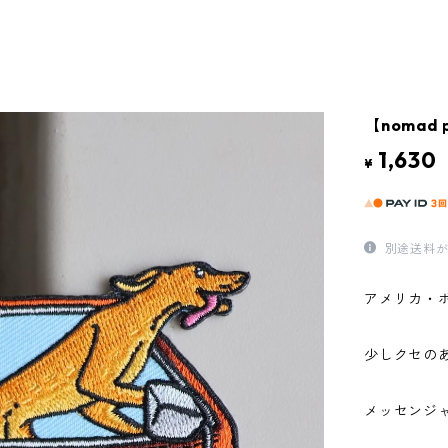
【nomad p
1,630
¥
別途送料が
アメリカ・
少しクセの
メッセンジ