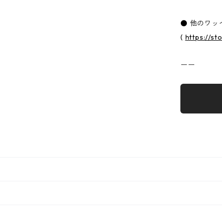
● 他のワッ
(
https://s
ーー