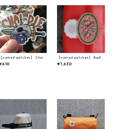
【nomad patches】 Chai
【nomad patches】 Badly
or Die Vinyl Sticker
Broken Bones Club Patch
¥610
¥1,630