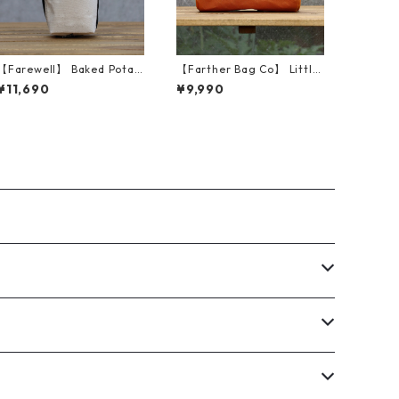
【Farewell】 Baked Potat
【Farther Bag Co】 Little
o™ （Natural X10）
Tube (Marigold)
¥11,690
¥9,990