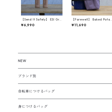
【Send It Safely】 ESI Grip
【Farewell】 Baked Potat
s (SENDY NATL FOREST TA
o™ （Plum RX30）
¥6,990
¥11,690
N)
NEW
ブランド別
aldr works
自転車につけるバッグ
B3
WALD 用バッグ
身につけるバッグ