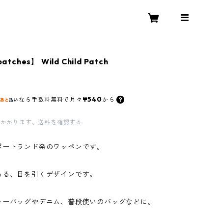
atches】 Wild Child Patch
¥540
なら
手数料無料で
月々
から
かかります。
送料を確認する
ポートランド発のワッペンです。
ある、目を引くデザインです。
ャーバッグやデニム、普段使いのバッグなどに。