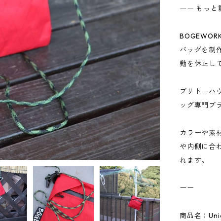
ーー もっと
BOGEWOR
バッグを制
動を休止し
ブリトーハ
ッグ専門ブ
カラーや素
や内側に合
れます。
ーー
商品名：Unico