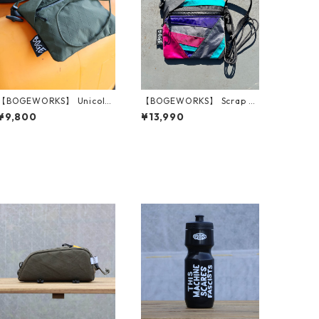
【BOGEWORKS】 Unicolor
【BOGEWORKS】 Scrap p
ed pouch (Olive)
ouches (#3)
¥9,800
¥13,990