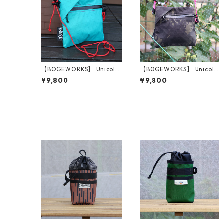
【BOGEWORKS】 Unicolor
【BOGEWORKS】 Unicolo
ed pouch (Turquoise Blue)
ed pouch (MultiCam)
¥9,800
¥9,800