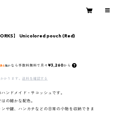
KS】 Unicolored pouch (Red)
¥3,260
なら
手数料無料で
月々
から
かかります。
送料を確認する
のハンドメイド・サコッシュです。
ではの細かな配色。
ォンや鍵、ハンカチなどの日常の小物を収納できま