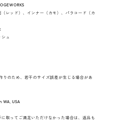
OGEWORKS
面（レッド）、インナー（カモ）、パラコード（カ
c
ッシュ
手作りのため、若干のサイズ誤差が生じる場合があ
n WA, USA
手に取ってご満足いただけなかった場合は、返品も