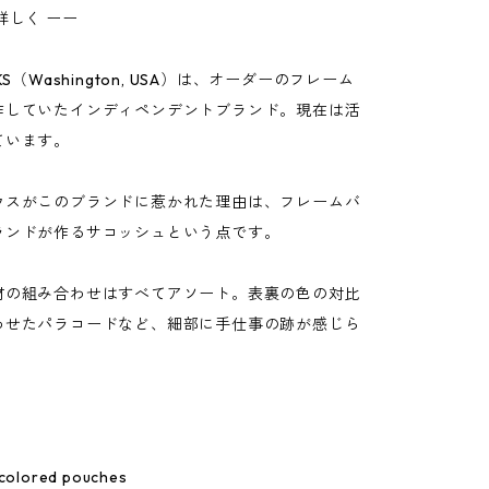
詳しく ーー
KS（Washington, USA）は、オーダーのフレーム
作していたインディペンデントブランド。現在は活
ています。
ウスがこのブランドに惹かれた理由は、フレームバ
ランドが作るサコッシュという点です。
材の組み合わせはすべてアソート。表裏の色の対比
わせたパラコードなど、細部に手仕事の跡が感じら
lored pouches