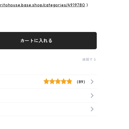
urritohouse.base.shop/categories/4919780
)
カートに入れる
通報する
(89)