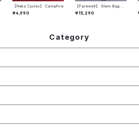
e
【Neko Cycles】 Campfire
【Farewell】 Stem Bag V2
（Glacier Blue X11）
¥4,990
¥15,290
Category