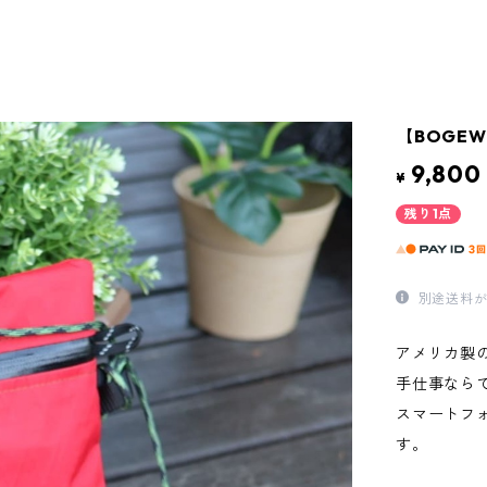
【BOGEWOR
9,800
¥
残り1点
別途送料が
アメリカ製
手仕事なら
スマートフ
す。