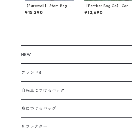
【Farewell】 Stem Bag V2
【Farther Bag Co】 Corn
（Brawn Rain Camo）
r Pocket Stem Bag (Fores
¥15,290
¥12,690
t Green)
NEW
ブランド別
aldr works
自転車につけるバッグ
B3
WALD 用バッグ
身につけるバッグ
Baby Legs Bags
ハンドルバーバッグ
ヒップバッグ
リフレクター