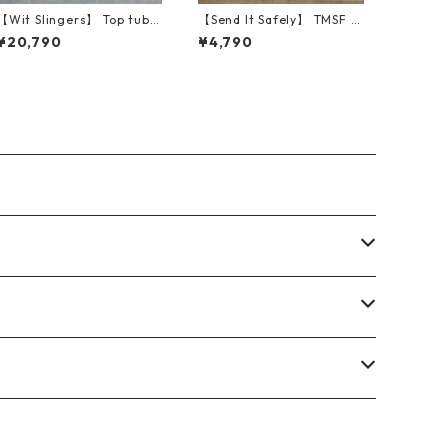
【Wit Slingers】 Top tube
【Send It Safely】 TMSF S
bag (Olive)
ugarcane Bottles
¥20,790
¥4,790