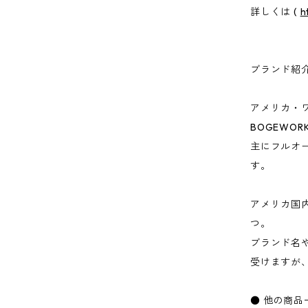
詳しくは (
h
ブランド紹
アメリカ・
BOGEWOR
主にフルオ
す。
アメリカ国
つ。
ブランド名
受けますが、
● 他の商品