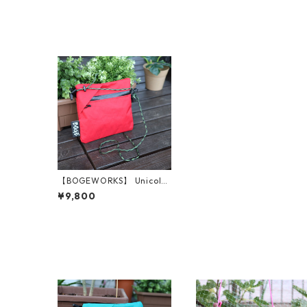
【BOGEWORKS】 Unicolor
ed pouch (Red)
¥9,800