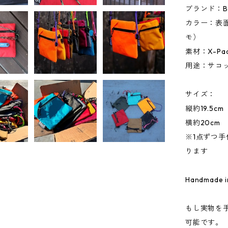
ブランド：B
カラー：表
モ）
素材：X-Pa
用途：サコ
サイズ：
縦約19.5cm
横約20cm
※1点ずつ
ります
Handmade i
もし実物を
可能です。