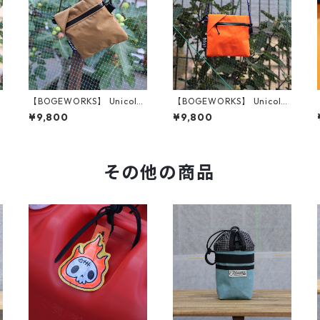
r
【BOGEWORKS】 Unicolor
【BOGEWORKS】 Unicolor
ed pouch (Coyote)
ed pouch (Neon Orange)
¥9,800
¥9,800
その他の商品