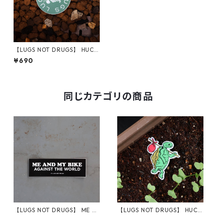
【LUGS NOT DRUGS】 HUCK
LEBERRY CIRCLE STICKER
¥690
同じカテゴリの商品
【LUGS NOT DRUGS】 ME A
【LUGS NOT DRUGS】 HUCK