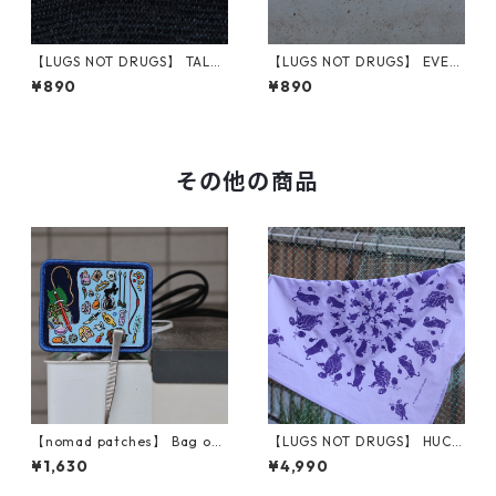
【LUGS NOT DRUGS】 TALKI
【LUGS NOT DRUGS】 EVEN
NG HEAD STICKER
MY BIKE HATES ME STICKER
¥890
¥890
その他の商品
【nomad patches】 Bag of
【LUGS NOT DRUGS】 HUCK
Holding Patch
LEBERRY/WILLOUGHBY BAN
¥1,630
¥4,990
DANNA