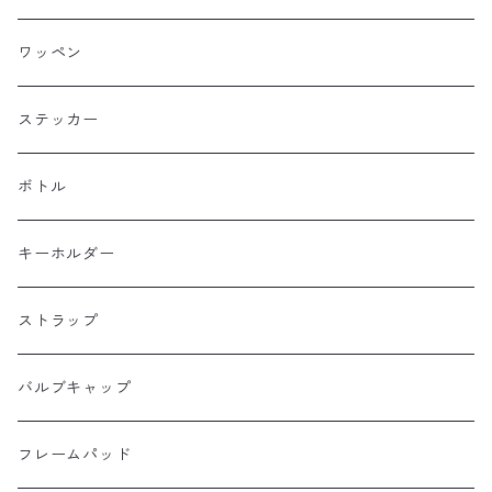
Bike Friday
トップチューブバッグ
トートバッグ
ワッペン
BOGEWORKS
フォークバッグ
サコッシュ
ステッカー
Burrito House Original
ステムバッグ
ポーチ・財布
ボトル
CAMELCHOPS
フレームバッグ
バックパック
キーホルダー
Dripper cycle
ドリンクバッグ
ストラップ
Ellum Bag Works
リアトップチューブバッグ
バルブキャップ
Farewell
サドルバッグ
フレームパッド