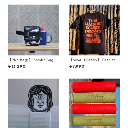
【PNX Bags】 Saddle Bag
【Send It Safely】 Fascist C
（Urban Camo）
ycling Shirt (サイズS)
¥13,290
¥7,990