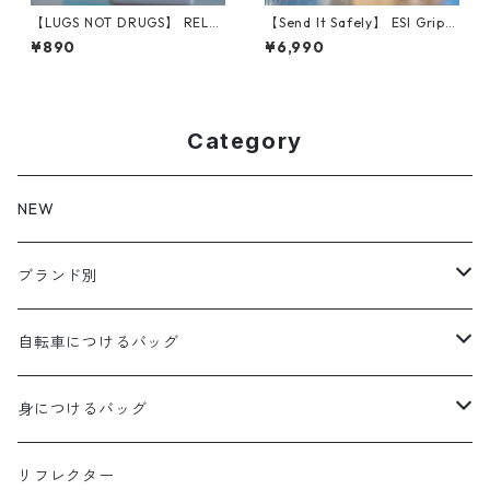
【LUGS NOT DRUGS】 RELL
【Send It Safely】 ESI Grips
THE CYCLOPS STICKER
(NM CHRISTMAS CHILI)
¥890
¥6,990
Category
NEW
ブランド別
aldr works
自転車につけるバッグ
B3
WALD 用バッグ
身につけるバッグ
Baby Legs Bags
ハンドルバーバッグ
ヒップバッグ
リフレクター