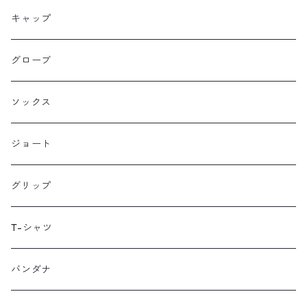
Farther Bag Co
キャップ
HANDUP
グローブ
HMPL
ソックス
Loophole Bags
ジョート
Lords Luggage
グリップ
LUGS NOT DRUGS
T-シャツ
MECHANIX WEAR
バンダナ