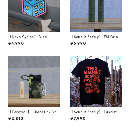
【Neko Cycles】 Dice
【Send It Safely】 ESI Grips
(SENDY NATL FOREST GREE
¥4,990
¥6,990
N)
【Farewell】 Chapstick Dan
【Send It Safely】 Fascist C
gler™ （Camo）
ycling Shirt (サイズM)
¥2,810
¥7,990