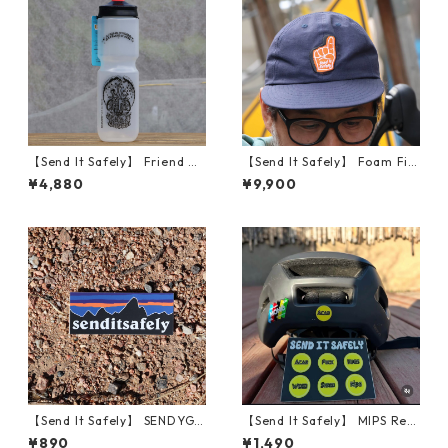
【Send It Safely】 Friend Of
【Send It Safely】 Foam Fin
The Devil 30oz
ger MUSA Hats
¥4,880
¥9,900
【Send It Safely】 SENDYGO
【Send It Safely】 MIPS Repl
NIA STICKER
acement
¥890
¥1,490