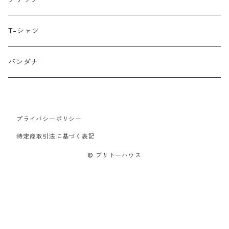
LUGS NOT DRUGS
T-シャツ
MECHANIX WEAR
バンダナ
Neko Cycles
プライバシーポリシー
Nerpa Gear
特定商取引法に基づく表記
nomad patches
© ブリトーハウス
PNX Bags
Psychedelic Worx