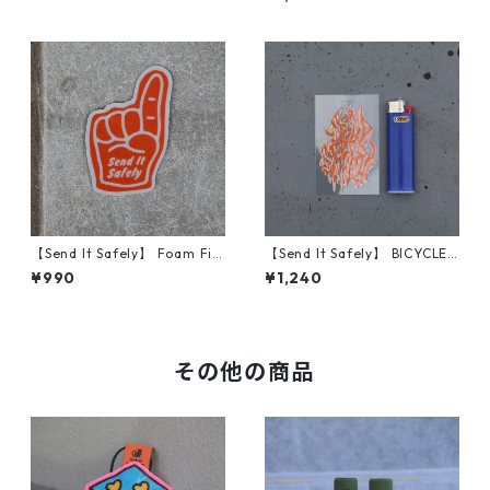
【Send It Safely】 Foam Fin
【Send It Safely】 BICYCLE
ger Reflective
VVIZARD
¥990
¥1,240
その他の商品