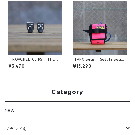
【ROACHED CLIPS】 TT DICE
【PNX Bags】 Saddle Bag
(Black)
（Pink Classic）
¥3,470
¥13,290
Category
NEW
ブランド別