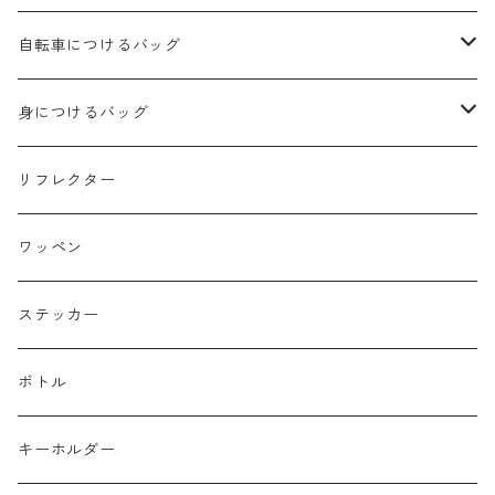
aldr works
自転車につけるバッグ
B3
WALD 用バッグ
身につけるバッグ
Baby Legs Bags
ハンドルバーバッグ
ヒップバッグ
リフレクター
Bike Friday
トップチューブバッグ
トートバッグ
ワッペン
BOGEWORKS
フォークバッグ
サコッシュ
ステッカー
Burrito House Original
ステムバッグ
ポーチ・財布
ボトル
CAMELCHOPS
フレームバッグ
バックパック
キーホルダー