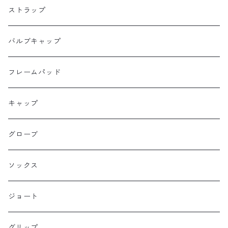
Dripper cycle
ドリンクバッグ
ストラップ
Ellum Bag Works
リアトップチューブバッグ
バルブキャップ
Farewell
サドルバッグ
フレームパッド
Farther Bag Co
キャップ
HANDUP
グローブ
HMPL
ソックス
Loophole Bags
ジョート
Lords Luggage
グリップ